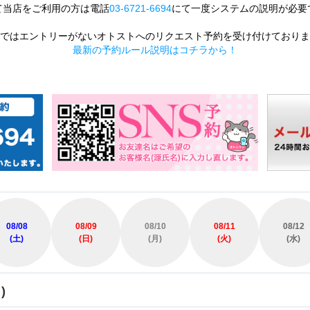
て当店をご利用の方は電話
03-6721-6694
にて一度システムの説明が必要
ではエントリーがないオトストへのリクエスト予約を受け付けておりま
最新の予約ルール説明はコチラから！
08/08
08/09
08/10
08/11
08/12
(土)
(日)
(月)
(火)
(水)
)