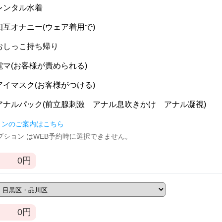
] レンタル水着
] 相互オナニー(ウェア着用で)
] おしっこ持ち帰り
] 電マ(お客様が責められる)
] アイマスク(お客様がつける)
] アナルパック(前立腺刺激 アナル息吹きかけ アナル凝視)
ョンのご案内はこちら
逆オプション はWEB予約時に選択できません。
0
円
0
円