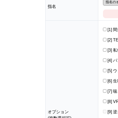
指名
[1]
[2] 
[3]
[4]
[5]
[6]
[7]
[8]
オプション
[9]