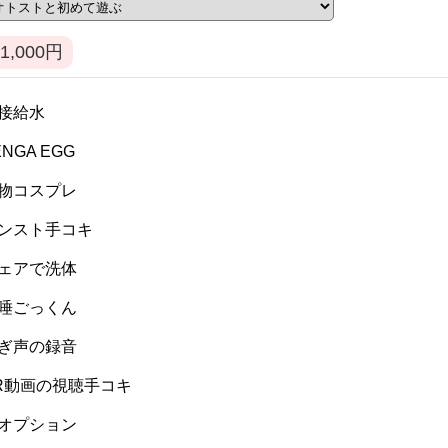
1,000
円
 間接給水
TENGA EGG
 私物コスプレ
 パンスト手コキ
 ウェアで洗体
 生唾ごっくん
 喘ぎ声の録音
 VR動画の視聴手コキ
 逆オプション