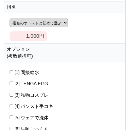
指名
1,000
円
オプション
(複数選択可)
[1] 間接給水
[2] TENGA EGG
[3] 私物コスプレ
[4] パンスト手コキ
[5] ウェアで洗体
[6] 生唾ごっくん