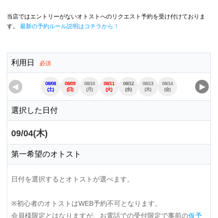
当店ではエントリーがないオトストへのリクエスト予約を受け付けておりま
す。
最新の予約ルール説明はコチラから！
利用日
必須
08/08
08/09
08/10
08/11
08/12
08/13
08/14
08/15
08/16
◀
▶
(土)
(日)
(月)
(火)
(水)
(木)
(金)
(土)
(日)
選択した日付
09/04(木)
第一希望のオトスト
日付を選択するとオトストが選べます。
※初心者のオトストはWEB予約不可となります。
会員様限定とはなりますが、お電話での受付限定で事前の
仮予