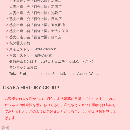
>
人妻出逢い会『百合の園』品川店
>
人妻出逢い会『百合の園』新宿店
>
人妻出逢い会『百合の園』池袋店
>
熟女出逢い会『百合の園』目黒店
>
熟女出逢い会『百合の園』五反田店
>
熟女出逢い会『百合の園』新大久保店
>
熟女出逢い会『百合の園』目白店
>
私の愛人事情
>
東京ヒストリー lettre d'amour
>
東京ヒストリー 秘密の約束
>
健康寿命を延ばす！恋愛コミュニティ otsto(オトスト)
>
モンラッシェ東京
>
Tokyo Erotic-entertainment Specializing in Married Woman
OSAKA HISTORY GROUP
お客様や知人女性からのご紹介による応募が急増しております。これは
ビジネスの健全性を示すものであり、私たちはスカウト業者とは契約し
ておりません。このようにご紹介いただけることに、心より感謝申し上
げます。