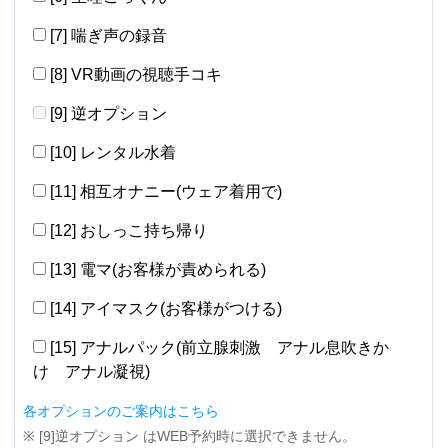
[7] 喘ぎ声の録音
[8] VR動画の視聴手コキ
[9] 逆オプション
[10] レンタル水着
[11] 相互オナニー(ウェア着用で)
[12] おしっこ持ち帰り
[13] 電マ(お客様が責められる)
[14] アイマスク(お客様がつける)
[15] アナルパック(前立腺刺激 アナル息吹きか
け アナル凝視)
各オプションのご案内はこちら
※ [9]逆オプション はWEB予約時に選択できません。