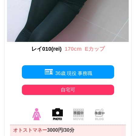
レイ010(rei)
170cm
Eカップ
36歳 現役 事務職
自宅可
オトストマネー
3000円/30分