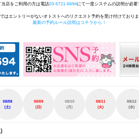
て当店をご利用の方は電話
03-6721-6694
にて一度システムの説明が必要
ではエントリーがないオトストへのリクエスト予約を受け付けておりま
最新の予約ルール説明はコチラから！
08/08
08/09
08/10
08/11
08/12
(土)
(日)
(月)
(火)
(水)
)