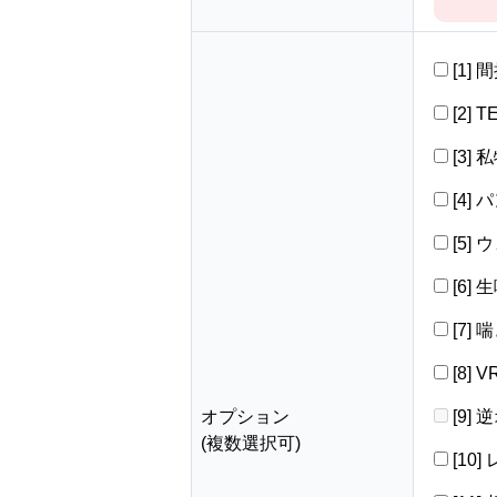
[1]
[2] 
[3]
[4]
[5]
[6]
[7]
[8]
オプション
[9]
(複数選択可)
[10