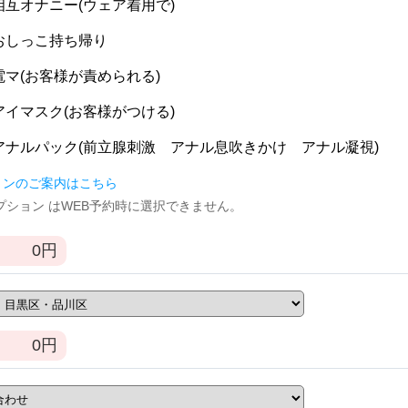
] 相互オナニー(ウェア着用で)
] おしっこ持ち帰り
] 電マ(お客様が責められる)
] アイマスク(お客様がつける)
] アナルパック(前立腺刺激 アナル息吹きかけ アナル凝視)
ョンのご案内はこちら
逆オプション はWEB予約時に選択できません。
0
円
0
円