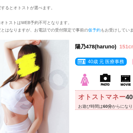
択するとオトストが選べます。
のオトストはWEB予約不可となります。
定とはなりますが、お電話での受付限定で事前の
仮予約
もお受けしてい
陽乃478(haruno)
151c
40歳 元 医療事務
オトストマネー
4
お遊び時間は
60分
からにな