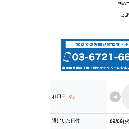
初め
当店
利用日
◀
必須
選択した日付
09/09(火