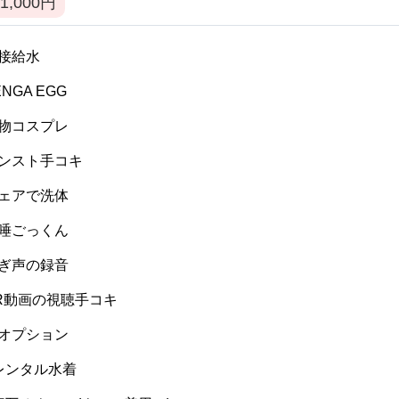
1,000
円
 間接給水
TENGA EGG
 私物コスプレ
 パンスト手コキ
 ウェアで洗体
 生唾ごっくん
 喘ぎ声の録音
 VR動画の視聴手コキ
 逆オプション
] レンタル水着