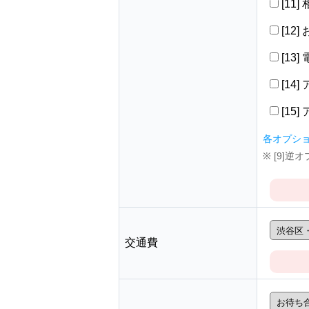
[11
[12
[13
[14
[15
各オプシ
※ [9]
交通費