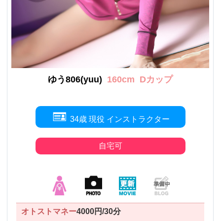
ゆう806(yuu)
160cm
Dカップ
34歳 現役 インストラクター
自宅可
オトストマネー
4000円/30分