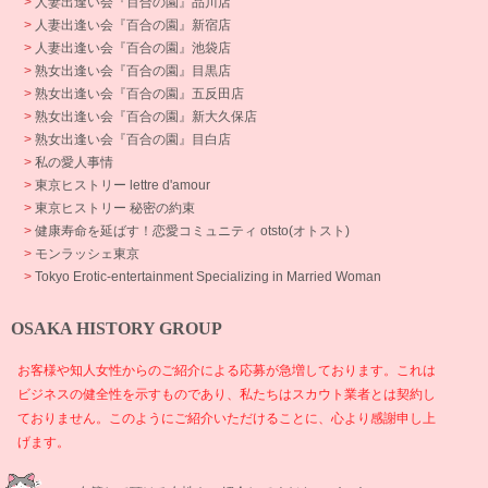
>
人妻出逢い会『百合の園』品川店
>
人妻出逢い会『百合の園』新宿店
>
人妻出逢い会『百合の園』池袋店
>
熟女出逢い会『百合の園』目黒店
>
熟女出逢い会『百合の園』五反田店
>
熟女出逢い会『百合の園』新大久保店
>
熟女出逢い会『百合の園』目白店
>
私の愛人事情
>
東京ヒストリー lettre d'amour
>
東京ヒストリー 秘密の約束
>
健康寿命を延ばす！恋愛コミュニティ otsto(オトスト)
>
モンラッシェ東京
>
Tokyo Erotic-entertainment Specializing in Married Woman
OSAKA HISTORY GROUP
お客様や知人女性からのご紹介による応募が急増しております。これは
ビジネスの健全性を示すものであり、私たちはスカウト業者とは契約し
ておりません。このようにご紹介いただけることに、心より感謝申し上
げます。