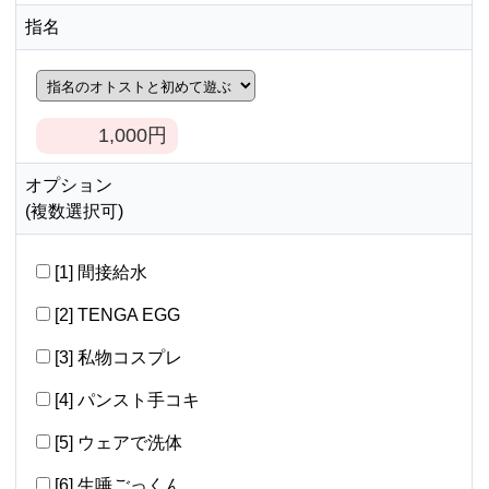
指名
1,000
円
オプション
(複数選択可)
[1] 間接給水
[2] TENGA EGG
[3] 私物コスプレ
[4] パンスト手コキ
[5] ウェアで洗体
[6] 生唾ごっくん