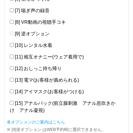
[7] 喘ぎ声の録音
[8] VR動画の視聴手コキ
[9] 逆オプション
[10] レンタル水着
[11] 相互オナニー(ウェア着用で)
[12] おしっこ持ち帰り
[13] 電マ(お客様が責められる)
[14] アイマスク(お客様がつける)
[15] アナルパック(前立腺刺激 アナル息吹きか
け アナル凝視)
各オプションのご案内はこちら
※ [9]逆オプション はWEB予約時に選択できません。