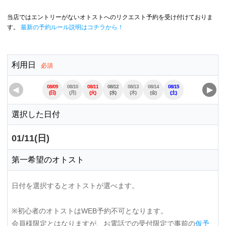
当店ではエントリーがないオトストへのリクエスト予約を受け付けておりま
す。
最新の予約ルール説明はコチラから！
利用日
必須
08/09
08/10
08/11
08/12
08/13
08/14
08/15
08/16
08/17
◀
▶
(日)
(月)
(火)
(水)
(木)
(金)
(土)
(日)
(月)
選択した日付
01/11(日)
第一希望のオトスト
日付を選択するとオトストが選べます。
※初心者のオトストはWEB予約不可となります。
会員様限定とはなりますが、お電話での受付限定で事前の
仮予