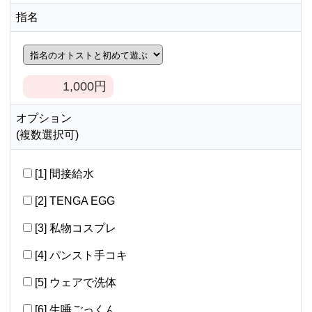
指名
1,000
円
オプション
(複数選択可)
[1] 間接給水
[2] TENGA EGG
[3] 私物コスプレ
[4] パンスト手コキ
[5] ウェアで洗体
[6] 生唾ごっくん