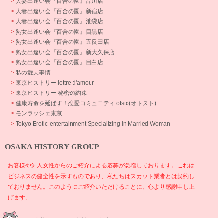
>
人妻出逢い会『百合の園』品川店
>
人妻出逢い会『百合の園』新宿店
>
人妻出逢い会『百合の園』池袋店
>
熟女出逢い会『百合の園』目黒店
>
熟女出逢い会『百合の園』五反田店
>
熟女出逢い会『百合の園』新大久保店
>
熟女出逢い会『百合の園』目白店
>
私の愛人事情
>
東京ヒストリー lettre d'amour
>
東京ヒストリー 秘密の約束
>
健康寿命を延ばす！恋愛コミュニティ otsto(オトスト)
>
モンラッシェ東京
>
Tokyo Erotic-entertainment Specializing in Married Woman
OSAKA HISTORY GROUP
お客様や知人女性からのご紹介による応募が急増しております。これは
ビジネスの健全性を示すものであり、私たちはスカウト業者とは契約し
ておりません。このようにご紹介いただけることに、心より感謝申し上
げます。