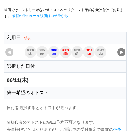
当店ではエントリーがないオトストへのリクエスト予約を受け付けておりま
す。
最新の予約ルール説明はコチラから！
利用日
必須
08/06
08/07
08/08
08/09
08/10
08/11
08/12
08/13
08/14
◀
▶
(木)
(金)
(土)
(日)
(月)
(火)
(水)
(木)
(金)
選択した日付
06/11(木)
第一希望のオトスト
日付を選択するとオトストが選べます。
※初心者のオトストはWEB予約不可となります。
会員様限定とはなりますが、お電話での受付限定で事前の
仮予