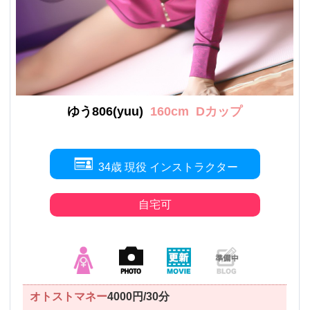
ゆう806(yuu)
160cm
Dカップ
34歳 現役 インストラクター
自宅可
オトストマネー
4000円/30分