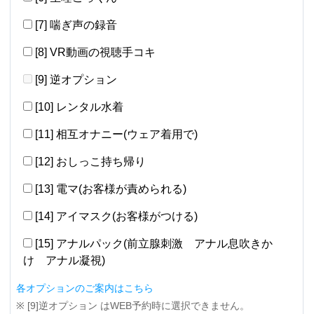
[7] 喘ぎ声の録音
[8] VR動画の視聴手コキ
[9] 逆オプション
[10] レンタル水着
[11] 相互オナニー(ウェア着用で)
[12] おしっこ持ち帰り
[13] 電マ(お客様が責められる)
[14] アイマスク(お客様がつける)
[15] アナルパック(前立腺刺激 アナル息吹きか
け アナル凝視)
各オプションのご案内はこちら
※ [9]逆オプション はWEB予約時に選択できません。