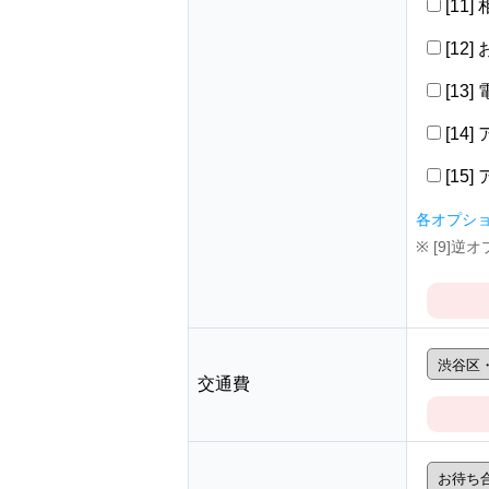
[11
[12
[13
[14
[15
各オプシ
※ [9]
交通費