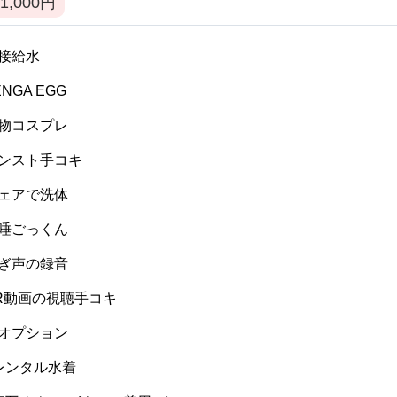
1,000
円
 間接給水
TENGA EGG
 私物コスプレ
 パンスト手コキ
 ウェアで洗体
 生唾ごっくん
 喘ぎ声の録音
 VR動画の視聴手コキ
 逆オプション
] レンタル水着