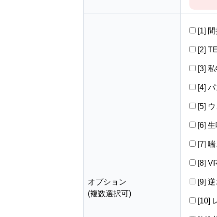
[1]
[2] 
[3]
[4]
[5]
[6]
[7]
[8]
オプション
[9]
(複数選択可)
[10