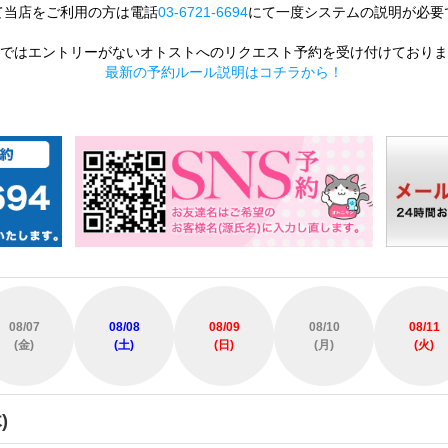
て当店をご利用の方は電話
03-6721-6694
にて一度システムの説明が必要
ではエントリーがないオトストへのリクエスト予約を受け付けておりま
最新の予約ルール説明はコチラから！
08/07
08/08
08/09
08/10
08/11
(金)
(土)
(日)
(月)
(火)
)