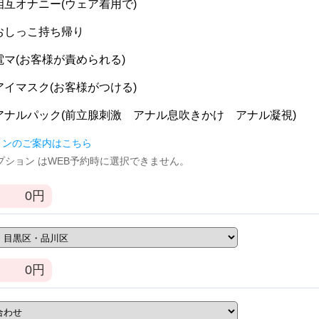
] 相互オナニー(ウェア着用で)
] おしっこ持ち帰り
] 電マ(お客様が責められる)
] アイマスク(お客様がつける)
] アナルパック(前立腺刺激 アナル息吹きかけ アナル凝視)
ョンのご案内はこちら
逆オプション はWEB予約時に選択できません。
0
円
0
円