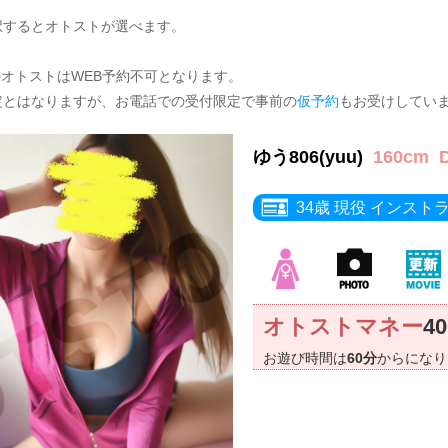
択するとオトストが選べます。
のオトストはWEB予約不可となります。
定とはなりますが、お電話での受付限定で事前の
仮予約
もお受けしてい
ゆう806(yuu)
160cm
34歳 現役 インスト
オトストマネー
4
お遊び時間は
60分
からにな