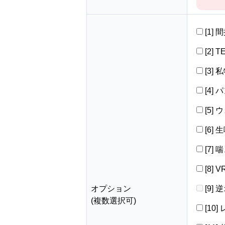
[1]
[2] 
[3]
[4]
[5]
[6]
[7]
[8]
オプション
[9]
(複数選択可)
[10