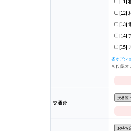
[11
[12
[13
[14
[15
各オプシ
※ [9]
交通費