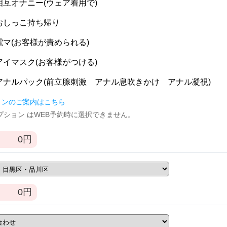
] 相互オナニー(ウェア着用で)
] おしっこ持ち帰り
] 電マ(お客様が責められる)
] アイマスク(お客様がつける)
] アナルパック(前立腺刺激 アナル息吹きかけ アナル凝視)
ョンのご案内はこちら
逆オプション はWEB予約時に選択できません。
0
円
0
円