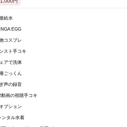
1,000
円
 間接給水
TENGA EGG
 私物コスプレ
 パンスト手コキ
 ウェアで洗体
 生唾ごっくん
 喘ぎ声の録音
 VR動画の視聴手コキ
 逆オプション
] レンタル水着