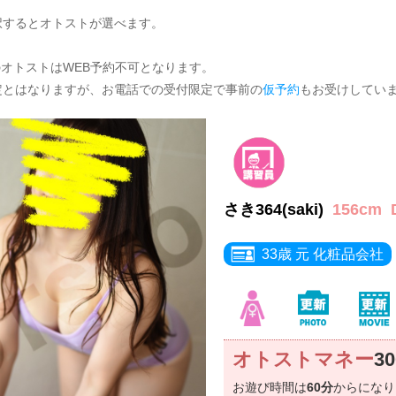
択するとオトストが選べます。
のオトストはWEB予約不可となります。
定とはなりますが、お電話での受付限定で事前の
仮予約
もお受けしてい
さき364(saki)
156cm
33歳 元 化粧品会社
オトストマネー
3
お遊び時間は
60分
からにな