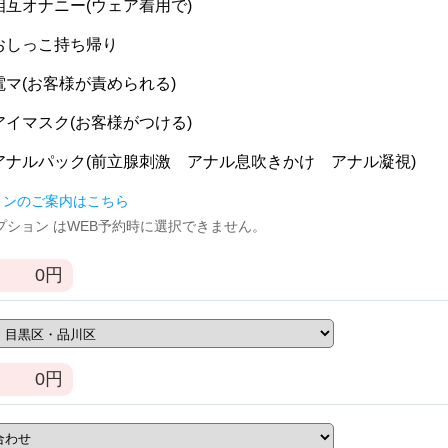
] 相互オナニー(ウェア着用で)
] おしっこ持ち帰り
] 電マ(お客様が責められる)
] アイマスク(お客様がつける)
] アナルパック(前立腺刺激 アナル息吹きかけ アナル凝視)
ョンのご案内はこちら
逆オプション はWEB予約時に選択できません。
0
円
0
円