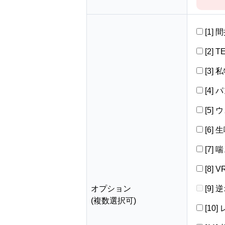
[1]
[2] 
[3]
[4]
[5]
[6]
[7]
[8]
オプション
[9]
(複数選択可)
[10