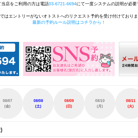
て当店をご利用の方は電話
03-6721-6694
にて一度システムの説明が必要
ではエントリーがないオトストへのリクエスト予約を受け付けておりま
最新の予約ルール説明はコチラから！
08/07
08/08
08/09
08/10
08/11
(金)
(土)
(日)
(月)
(火)
)