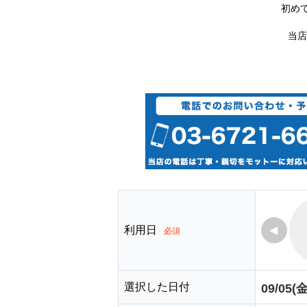
初め
当店
利用日
◀
必須
選択した日付
09/05(金