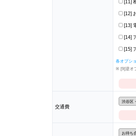
[11
[12
[13
[14
[15
各オプシ
※ [9]
交通費