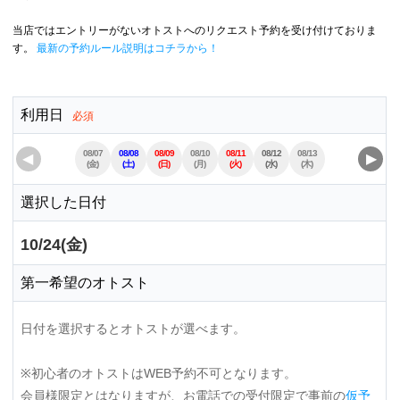
当店ではエントリーがないオトストへのリクエスト予約を受け付けておりま
す。
最新の予約ルール説明はコチラから！
利用日
必須
08/07
08/08
08/09
08/10
08/11
08/12
08/13
08/14
08/15
◀
▶
(金)
(土)
(日)
(月)
(火)
(水)
(木)
(金)
(土)
選択した日付
10/24(金)
第一希望のオトスト
日付を選択するとオトストが選べます。
※初心者のオトストはWEB予約不可となります。
会員様限定とはなりますが、お電話での受付限定で事前の
仮予