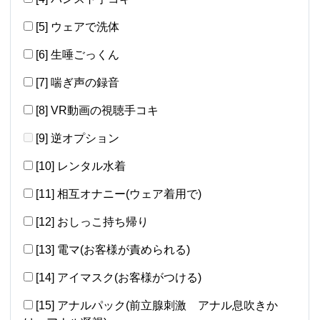
[5] ウェアで洗体
[6] 生唾ごっくん
[7] 喘ぎ声の録音
[8] VR動画の視聴手コキ
[9] 逆オプション
[10] レンタル水着
[11] 相互オナニー(ウェア着用で)
[12] おしっこ持ち帰り
[13] 電マ(お客様が責められる)
[14] アイマスク(お客様がつける)
[15] アナルパック(前立腺刺激 アナル息吹きか