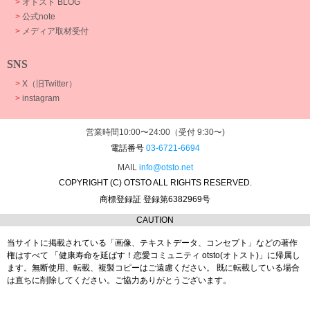
>
オトスト BLOG
>
公式note
>
メディア取材受付
SNS
>
X（旧Twitter）
>
instagram
営業時間10:00〜24:00（受付 9:30〜)
電話番号
03-6721-6694
MAIL
info@otsto.net
COPYRIGHT (C) OTSTO ALL RIGHTS RESERVED.
商標登録証 登録第6382969号
CAUTION
当サイトに掲載されている「画像、テキストデータ、コンセプト」などの著作
権はすべて
「健康寿命を延ばす！恋愛コミュニティ otsto(オトスト)」に帰属し
ます。
無断使用、転載、複製コピーはご遠慮ください。
既に転載している場合
は直ちに削除してください。ご協力ありがとうございます。