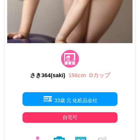
さき364(saki)
156cm
Dカップ
33歳 元 化粧品会社
自宅可