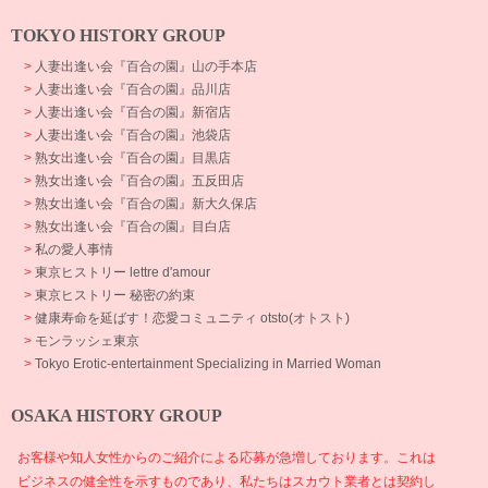
TOKYO HISTORY GROUP
>
人妻出逢い会『百合の園』山の手本店
>
人妻出逢い会『百合の園』品川店
>
人妻出逢い会『百合の園』新宿店
>
人妻出逢い会『百合の園』池袋店
>
熟女出逢い会『百合の園』目黒店
>
熟女出逢い会『百合の園』五反田店
>
熟女出逢い会『百合の園』新大久保店
>
熟女出逢い会『百合の園』目白店
>
私の愛人事情
>
東京ヒストリー lettre d'amour
>
東京ヒストリー 秘密の約束
>
健康寿命を延ばす！恋愛コミュニティ otsto(オトスト)
>
モンラッシェ東京
>
Tokyo Erotic-entertainment Specializing in Married Woman
OSAKA HISTORY GROUP
お客様や知人女性からのご紹介による応募が急増しております。これは
ビジネスの健全性を示すものであり、私たちはスカウト業者とは契約し