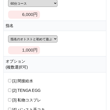
6,000
円
指名
1,000
円
オプション
(複数選択可)
[1] 間接給水
[2] TENGA EGG
[3] 私物コスプレ
[4] パンスト手コキ