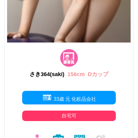
さき364(saki)
156cm
Dカップ
33歳 元 化粧品会社
自宅可