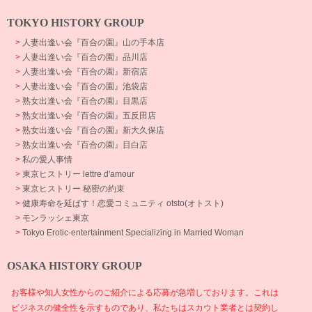
TOKYO HISTORY GROUP
>
人妻出逢い会『百合の園』山の手本店
>
人妻出逢い会『百合の園』品川店
>
人妻出逢い会『百合の園』新宿店
>
人妻出逢い会『百合の園』池袋店
>
熟女出逢い会『百合の園』目黒店
>
熟女出逢い会『百合の園』五反田店
>
熟女出逢い会『百合の園』新大久保店
>
熟女出逢い会『百合の園』目白店
>
私の愛人事情
>
東京ヒストリー lettre d'amour
>
東京ヒストリー 秘密の約束
>
健康寿命を延ばす！恋愛コミュニティ otsto(オトスト)
>
モンラッシェ東京
>
Tokyo Erotic-entertainment Specializing in Married Woman
OSAKA HISTORY GROUP
お客様や知人女性からのご紹介による応募が急増しております。これは
ビジネスの健全性を示すものであり、私たちはスカウト業者とは契約し