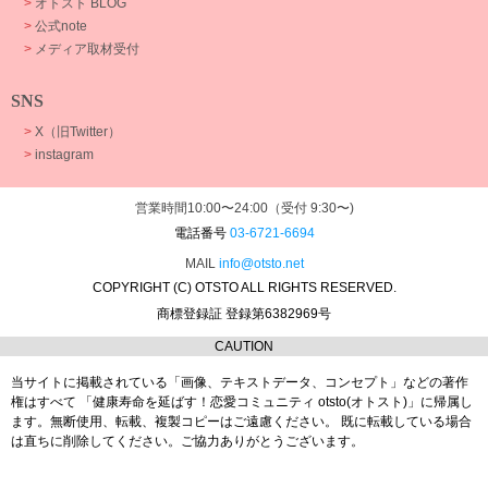
>
オトスト BLOG
>
公式note
>
メディア取材受付
SNS
>
X（旧Twitter）
>
instagram
営業時間10:00〜24:00（受付 9:30〜)
電話番号
03-6721-6694
MAIL
info@otsto.net
COPYRIGHT (C) OTSTO ALL RIGHTS RESERVED.
商標登録証 登録第6382969号
CAUTION
当サイトに掲載されている「画像、テキストデータ、コンセプト」などの著作
権はすべて
「健康寿命を延ばす！恋愛コミュニティ otsto(オトスト)」に帰属し
ます。
無断使用、転載、複製コピーはご遠慮ください。
既に転載している場合
は直ちに削除してください。ご協力ありがとうございます。