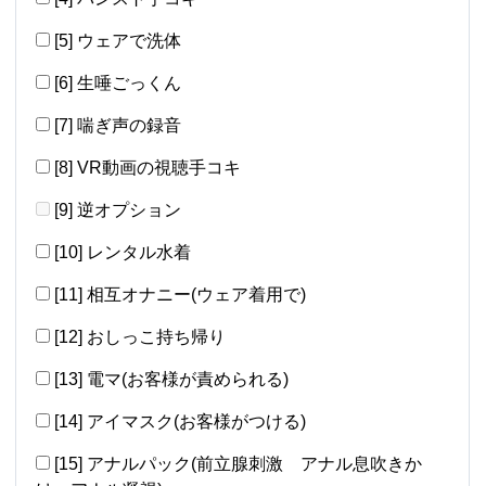
[5] ウェアで洗体
[6] 生唾ごっくん
[7] 喘ぎ声の録音
[8] VR動画の視聴手コキ
[9] 逆オプション
[10] レンタル水着
[11] 相互オナニー(ウェア着用で)
[12] おしっこ持ち帰り
[13] 電マ(お客様が責められる)
[14] アイマスク(お客様がつける)
[15] アナルパック(前立腺刺激 アナル息吹きか