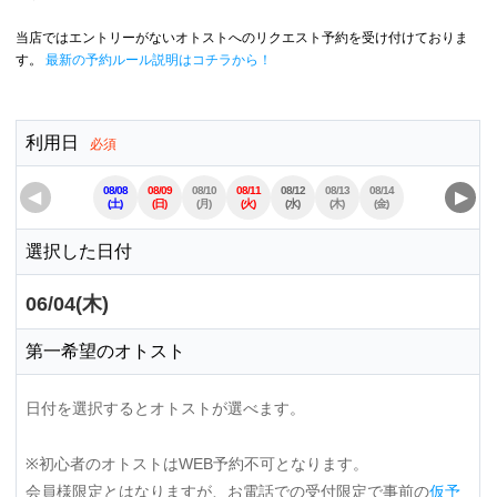
当店ではエントリーがないオトストへのリクエスト予約を受け付けておりま
す。
最新の予約ルール説明はコチラから！
利用日
必須
08/08
08/09
08/10
08/11
08/12
08/13
08/14
08/15
08/16
◀
▶
(土)
(日)
(月)
(火)
(水)
(木)
(金)
(土)
(日)
選択した日付
06/04(木)
第一希望のオトスト
日付を選択するとオトストが選べます。
※初心者のオトストはWEB予約不可となります。
会員様限定とはなりますが、お電話での受付限定で事前の
仮予