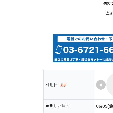
初め
当店
利用日
◀
必須
選択した日付
06/05(金