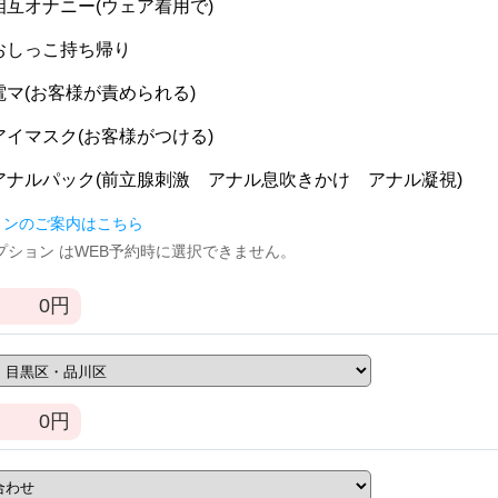
] 相互オナニー(ウェア着用で)
] おしっこ持ち帰り
] 電マ(お客様が責められる)
] アイマスク(お客様がつける)
] アナルパック(前立腺刺激 アナル息吹きかけ アナル凝視)
ョンのご案内はこちら
逆オプション はWEB予約時に選択できません。
0
円
0
円