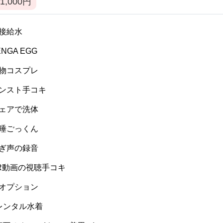
1,000
円
 間接給水
TENGA EGG
 私物コスプレ
 パンスト手コキ
 ウェアで洗体
 生唾ごっくん
 喘ぎ声の録音
 VR動画の視聴手コキ
 逆オプション
] レンタル水着