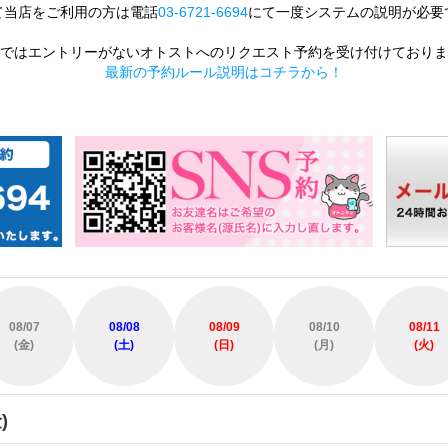
て当店をご利用の方は電話
03-6721-6694
にて一度システムの説明が必要
ではエントリーがないオトストへのリクエスト予約を受け付けておりま
最新の予約ルール説明はコチラから！
08/07
08/08
08/09
08/10
08/11
(金)
(土)
(日)
(月)
(火)
)