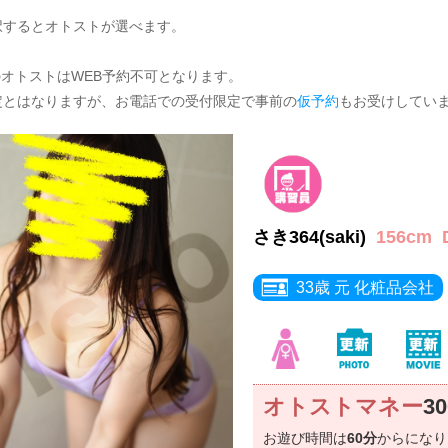
択するとオトストが選べます。
のオトストはWEB予約不可となります。
定とはなりますが、お電話での受付限定で事前の
仮予約
もお受けしてい
さき364(saki)
156cm
33歳 元 化粧品会社
オトストマネー
3
お遊び時間は
60分
からにな