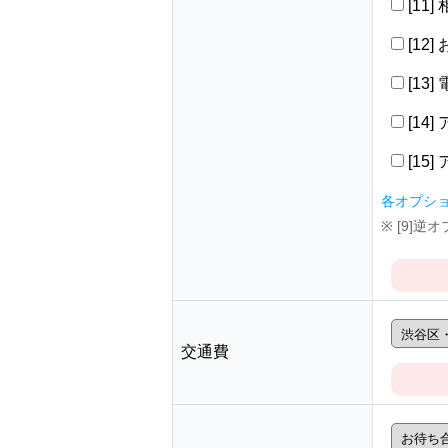
[11
[12
[13
[14
[15
各オプシ
※ [9]
交通費