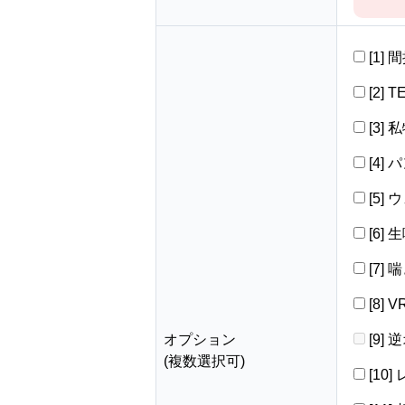
[1]
[2] 
[3]
[4]
[5]
[6]
[7]
[8]
オプション
[9]
(複数選択可)
[10