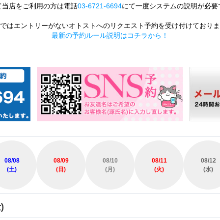
て当店をご利用の方は電話
03-6721-6694
にて一度システムの説明が必要
ではエントリーがないオトストへのリクエスト予約を受け付けておりま
最新の予約ルール説明はコチラから！
08/08
08/09
08/10
08/11
08/12
(土)
(日)
(月)
(火)
(水)
)