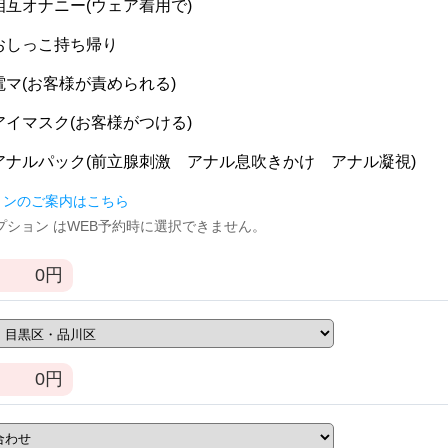
] 相互オナニー(ウェア着用で)
] おしっこ持ち帰り
] 電マ(お客様が責められる)
] アイマスク(お客様がつける)
] アナルパック(前立腺刺激 アナル息吹きかけ アナル凝視)
ョンのご案内はこちら
逆オプション はWEB予約時に選択できません。
0
円
0
円