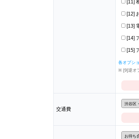
[11
[12
[13
[14
[15
各オプシ
※ [9]
交通費