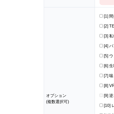
[1]
[2] 
[3]
[4]
[5]
[6]
[7]
[8]
オプション
[9]
(複数選択可)
[10