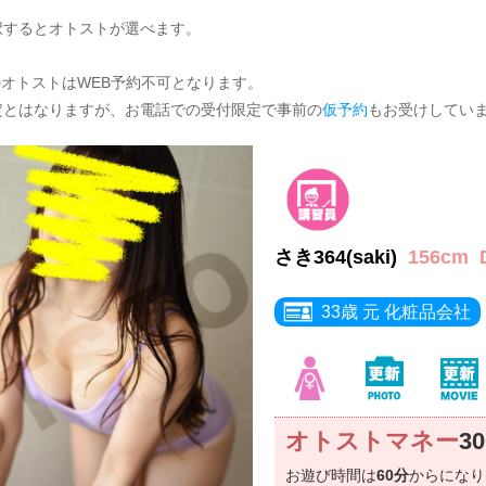
択するとオトストが選べます。
のオトストはWEB予約不可となります。
定とはなりますが、お電話での受付限定で事前の
仮予約
もお受けしてい
さき364(saki)
156cm
33歳 元 化粧品会社
オトストマネー
3
お遊び時間は
60分
からにな