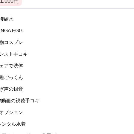
1,000
円
 間接給水
TENGA EGG
 私物コスプレ
 パンスト手コキ
 ウェアで洗体
 生唾ごっくん
 喘ぎ声の録音
 VR動画の視聴手コキ
 逆オプション
] レンタル水着