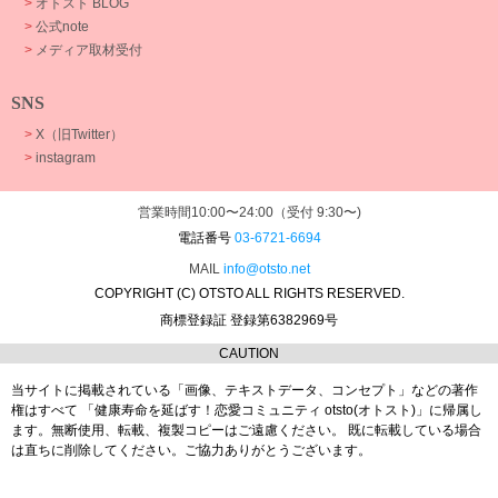
>
オトスト BLOG
>
公式note
>
メディア取材受付
SNS
>
X（旧Twitter）
>
instagram
営業時間10:00〜24:00（受付 9:30〜)
電話番号
03-6721-6694
MAIL
info@otsto.net
COPYRIGHT (C) OTSTO ALL RIGHTS RESERVED.
商標登録証 登録第6382969号
CAUTION
当サイトに掲載されている「画像、テキストデータ、コンセプト」などの著作
権はすべて
「健康寿命を延ばす！恋愛コミュニティ otsto(オトスト)」に帰属し
ます。
無断使用、転載、複製コピーはご遠慮ください。
既に転載している場合
は直ちに削除してください。ご協力ありがとうございます。