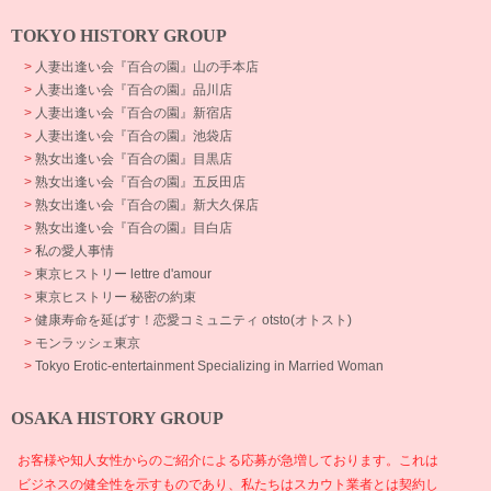
TOKYO HISTORY GROUP
>
人妻出逢い会『百合の園』山の手本店
>
人妻出逢い会『百合の園』品川店
>
人妻出逢い会『百合の園』新宿店
>
人妻出逢い会『百合の園』池袋店
>
熟女出逢い会『百合の園』目黒店
>
熟女出逢い会『百合の園』五反田店
>
熟女出逢い会『百合の園』新大久保店
>
熟女出逢い会『百合の園』目白店
>
私の愛人事情
>
東京ヒストリー lettre d'amour
>
東京ヒストリー 秘密の約束
>
健康寿命を延ばす！恋愛コミュニティ otsto(オトスト)
>
モンラッシェ東京
>
Tokyo Erotic-entertainment Specializing in Married Woman
OSAKA HISTORY GROUP
お客様や知人女性からのご紹介による応募が急増しております。これは
ビジネスの健全性を示すものであり、私たちはスカウト業者とは契約し