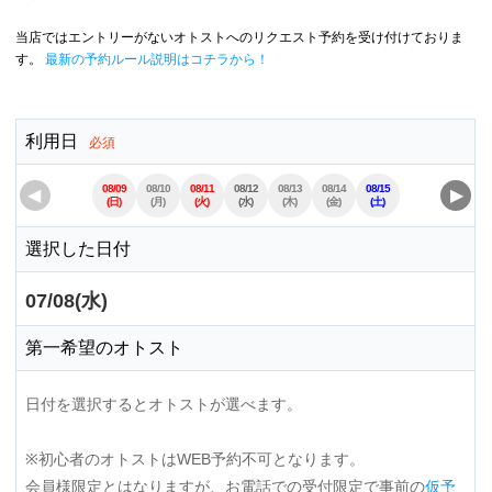
当店ではエントリーがないオトストへのリクエスト予約を受け付けておりま
す。
最新の予約ルール説明はコチラから！
利用日
必須
08/09
08/10
08/11
08/12
08/13
08/14
08/15
08/16
08/17
◀
▶
(日)
(月)
(火)
(水)
(木)
(金)
(土)
(日)
(月)
選択した日付
07/08(水)
第一希望のオトスト
日付を選択するとオトストが選べます。
※初心者のオトストはWEB予約不可となります。
会員様限定とはなりますが、お電話での受付限定で事前の
仮予