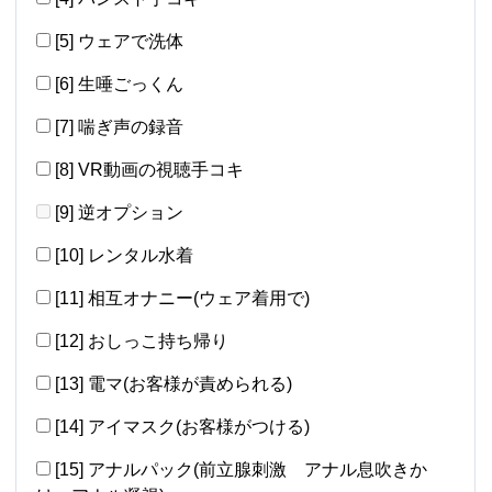
[5] ウェアで洗体
[6] 生唾ごっくん
[7] 喘ぎ声の録音
[8] VR動画の視聴手コキ
[9] 逆オプション
[10] レンタル水着
[11] 相互オナニー(ウェア着用で)
[12] おしっこ持ち帰り
[13] 電マ(お客様が責められる)
[14] アイマスク(お客様がつける)
[15] アナルパック(前立腺刺激 アナル息吹きか