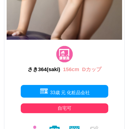
さき364(saki)
156cm
Dカップ
33歳 元 化粧品会社
自宅可