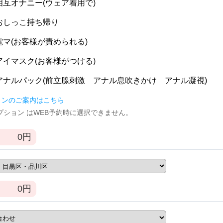
] 相互オナニー(ウェア着用で)
] おしっこ持ち帰り
] 電マ(お客様が責められる)
] アイマスク(お客様がつける)
] アナルパック(前立腺刺激 アナル息吹きかけ アナル凝視)
ョンのご案内はこちら
逆オプション はWEB予約時に選択できません。
0
円
0
円