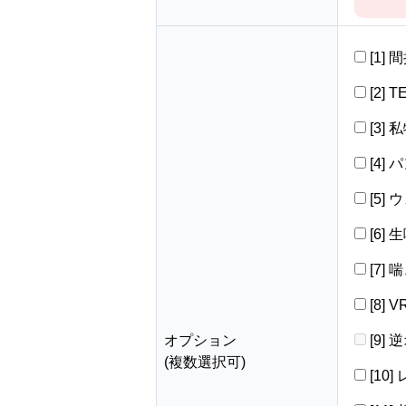
[1]
[2] 
[3]
[4]
[5]
[6]
[7]
[8]
オプション
[9]
(複数選択可)
[10