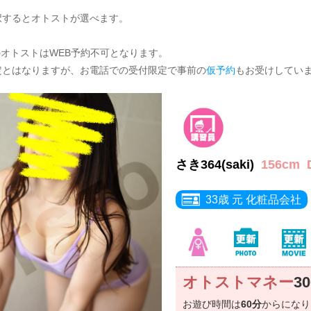
択するとオトストが選べます。
のオトストはWEB予約不可となります。
定とはなりますが、お電話での受付限定で事前の
仮予約
もお受けしてい
さき364(saki)
156cm
33歳 元 化粧品会社
オトストマネー
3
お遊び時間は
60分
からにな