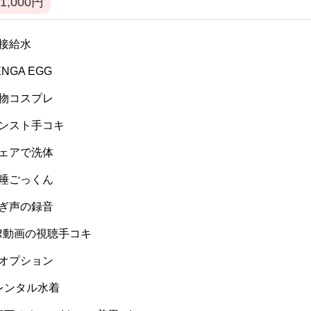
1,000
円
 間接給水
TENGA EGG
 私物コスプレ
 パンスト手コキ
 ウェアで洗体
 生唾ごっくん
 喘ぎ声の録音
 VR動画の視聴手コキ
 逆オプション
] レンタル水着