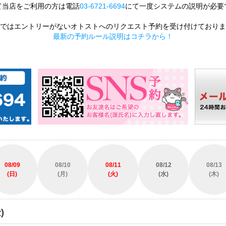
て当店をご利用の方は電話
03-6721-6694
にて一度システムの説明が必要
ではエントリーがないオトストへのリクエスト予約を受け付けておりま
最新の予約ルール説明はコチラから！
08/09
08/10
08/11
08/12
08/13
(日)
(月)
(火)
(水)
(木)
)