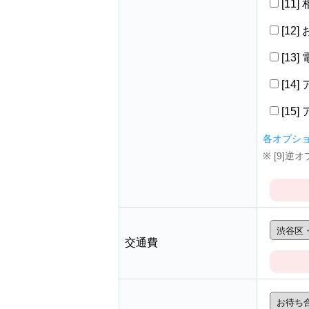
[11
[12
[13
[14
[15
各オプシ
※ [9]
交通費