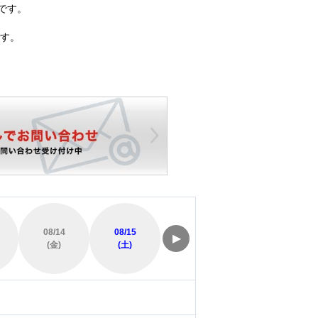
です。
す。
08/14
08/15
08/16
08/17
▶
(金)
(土)
(日)
(月)