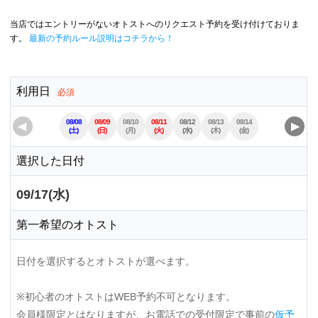
当店ではエントリーがないオトストへのリクエスト予約を受け付けておりま
す。
最新の予約ルール説明はコチラから！
利用日
必須
08/08
08/09
08/10
08/11
08/12
08/13
08/14
08/15
08/16
◀
▶
(土)
(日)
(月)
(火)
(水)
(木)
(金)
(土)
(日)
選択した日付
09/17(水)
第一希望のオトスト
日付を選択するとオトストが選べます。
※初心者のオトストはWEB予約不可となります。
会員様限定とはなりますが、お電話での受付限定で事前の
仮予