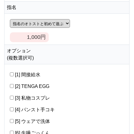
指名
1,000
円
オプション
(複数選択可)
[1] 間接給水
[2] TENGA EGG
[3] 私物コスプレ
[4] パンスト手コキ
[5] ウェアで洗体
[6] 生唾ごっくん