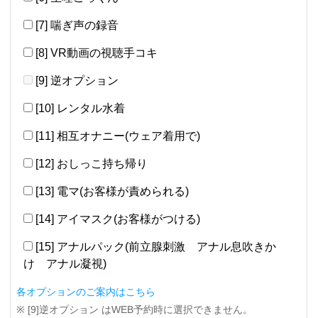
[7] 喘ぎ声の録音
[8] VR動画の視聴手コキ
[9] 逆オプション
[10] レンタル水着
[11] 相互オナニー(ウェア着用で)
[12] おしっこ持ち帰り
[13] 電マ(お客様が責められる)
[14] アイマスク(お客様がつける)
[15] アナルパック(前立腺刺激 アナル息吹きか
け アナル凝視)
各オプションのご案内はこちら
※ [9]逆オプション はWEB予約時に選択できません。