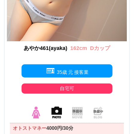
あやか461(ayaka)
162cm
Dカップ
35歳 元 接客業
自宅可
オトストマネー
4000円/30分