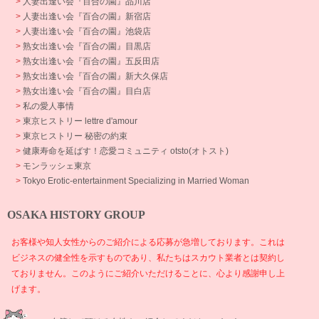
>
人妻出逢い会『百合の園』品川店
>
人妻出逢い会『百合の園』新宿店
>
人妻出逢い会『百合の園』池袋店
>
熟女出逢い会『百合の園』目黒店
>
熟女出逢い会『百合の園』五反田店
>
熟女出逢い会『百合の園』新大久保店
>
熟女出逢い会『百合の園』目白店
>
私の愛人事情
>
東京ヒストリー lettre d'amour
>
東京ヒストリー 秘密の約束
>
健康寿命を延ばす！恋愛コミュニティ otsto(オトスト)
>
モンラッシェ東京
>
Tokyo Erotic-entertainment Specializing in Married Woman
OSAKA HISTORY GROUP
お客様や知人女性からのご紹介による応募が急増しております。これは
ビジネスの健全性を示すものであり、私たちはスカウト業者とは契約し
ておりません。このようにご紹介いただけることに、心より感謝申し上
げます。