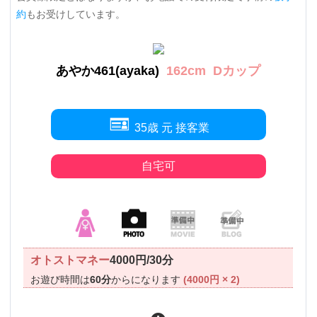
約
もお受けしています。
あやか461(ayaka)
162cm
Dカップ
35歳 元 接客業
自宅可
オトストマネー
4000円/30分
お遊び時間は
60分
からになります
(4000円 × 2)