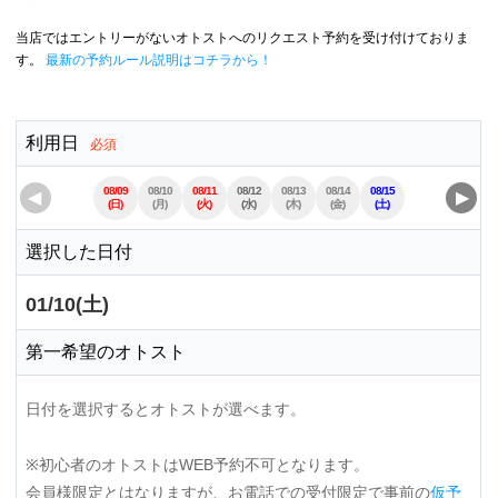
当店ではエントリーがないオトストへのリクエスト予約を受け付けておりま
す。
最新の予約ルール説明はコチラから！
利用日
必須
08/09
08/10
08/11
08/12
08/13
08/14
08/15
08/16
08/17
◀
▶
(日)
(月)
(火)
(水)
(木)
(金)
(土)
(日)
(月)
選択した日付
01/10(土)
第一希望のオトスト
日付を選択するとオトストが選べます。
※初心者のオトストはWEB予約不可となります。
会員様限定とはなりますが、お電話での受付限定で事前の
仮予