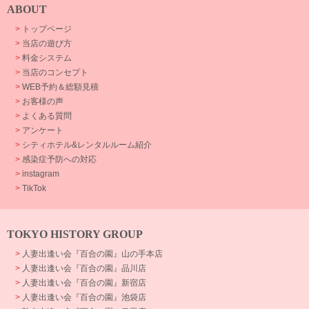
ABOUT
>
トップページ
>
当店の遊び方
>
料金システム
>
当店のコンセプト
>
WEB予約＆総額見積
>
お客様の声
>
よくある質問
>
アンケート
>
シティホテル&レンタルルーム紹介
>
感染症予防への対応
>
instagram
>
TikTok
TOKYO HISTORY GROUP
>
人妻出逢い会『百合の園』山の手本店
>
人妻出逢い会『百合の園』品川店
>
人妻出逢い会『百合の園』新宿店
>
人妻出逢い会『百合の園』池袋店