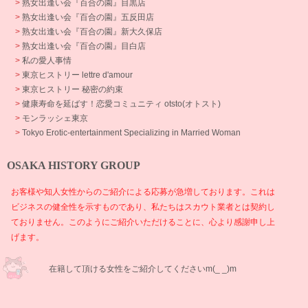
>
熟女出逢い会『百合の園』目黒店
>
熟女出逢い会『百合の園』五反田店
>
熟女出逢い会『百合の園』新大久保店
>
熟女出逢い会『百合の園』目白店
>
私の愛人事情
>
東京ヒストリー lettre d'amour
>
東京ヒストリー 秘密の約束
>
健康寿命を延ばす！恋愛コミュニティ otsto(オトスト)
>
モンラッシェ東京
>
Tokyo Erotic-entertainment Specializing in Married Woman
OSAKA HISTORY GROUP
お客様や知人女性からのご紹介による応募が急増しております。これは
ビジネスの健全性を示すものであり、私たちはスカウト業者とは契約し
ておりません。このようにご紹介いただけることに、心より感謝申し上
げます。
在籍して頂ける女性をご紹介してくださいm(_ _)m