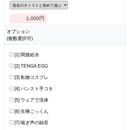
1,000
円
オプション
(複数選択可)
[1] 間接給水
[2] TENGA EGG
[3] 私物コスプレ
[4] パンスト手コキ
[5] ウェアで洗体
[6] 生唾ごっくん
[7] 喘ぎ声の録音