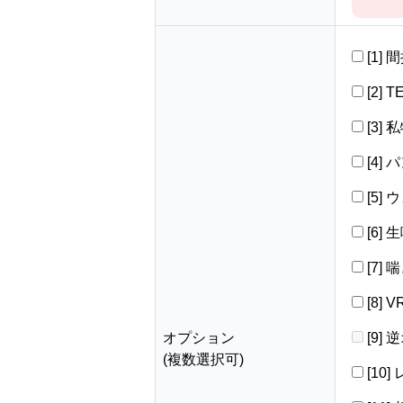
[1]
[2] 
[3]
[4]
[5]
[6]
[7]
[8]
オプション
[9]
(複数選択可)
[10