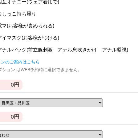
] 相互オナニー(ウェア着用で)
] おしっこ持ち帰り
] 電マ(お客様が責められる)
] アイマスク(お客様がつける)
] アナルパック(前立腺刺激 アナル息吹きかけ アナル凝視)
ョンのご案内はこちら
逆オプション はWEB予約時に選択できません。
0
円
0
円