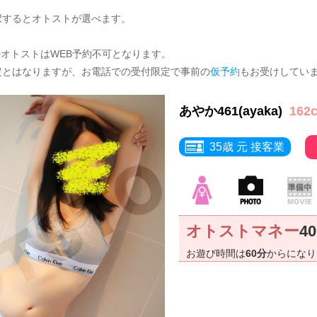
択するとオトストが選べます。
のオトストはWEB予約不可となります。
定とはなりますが、お電話での受付限定で事前の
仮予約
もお受けしてい
あやか461(ayaka)
162
35歳 元 接客業
オトストマネー
4
お遊び時間は
60分
からにな