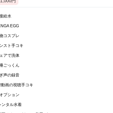
1,000
円
 間接給水
TENGA EGG
 私物コスプレ
 パンスト手コキ
 ウェアで洗体
 生唾ごっくん
 喘ぎ声の録音
 VR動画の視聴手コキ
 逆オプション
] レンタル水着