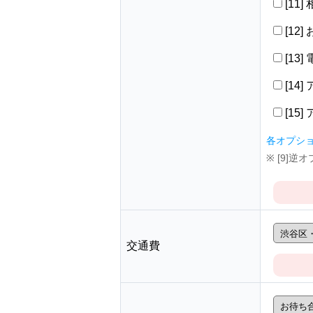
[11
[12
[13
[14
[15
各オプシ
※ [9]
交通費