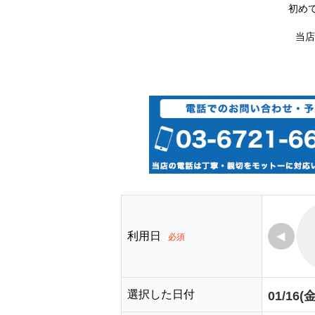
初め
当店
利用日
◀
必須
選択した日付
01/16(金