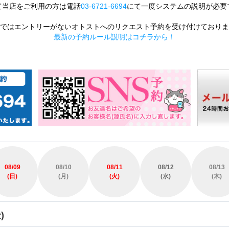
て当店をご利用の方は電話
03-6721-6694
にて一度システムの説明が必要
ではエントリーがないオトストへのリクエスト予約を受け付けておりま
最新の予約ルール説明はコチラから！
08/09
08/10
08/11
08/12
08/13
(日)
(月)
(火)
(水)
(木)
)