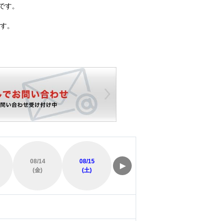
です。
す。
08/14
08/15
08/16
08/17
▶
(金)
(土)
(日)
(月)