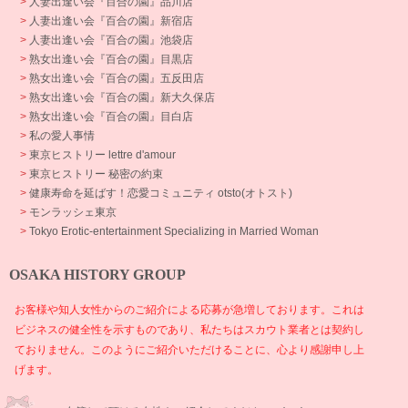
>
人妻出逢い会『百合の園』品川店
>
人妻出逢い会『百合の園』新宿店
>
人妻出逢い会『百合の園』池袋店
>
熟女出逢い会『百合の園』目黒店
>
熟女出逢い会『百合の園』五反田店
>
熟女出逢い会『百合の園』新大久保店
>
熟女出逢い会『百合の園』目白店
>
私の愛人事情
>
東京ヒストリー lettre d'amour
>
東京ヒストリー 秘密の約束
>
健康寿命を延ばす！恋愛コミュニティ otsto(オトスト)
>
モンラッシェ東京
>
Tokyo Erotic-entertainment Specializing in Married Woman
OSAKA HISTORY GROUP
お客様や知人女性からのご紹介による応募が急増しております。これは
ビジネスの健全性を示すものであり、私たちはスカウト業者とは契約し
ておりません。このようにご紹介いただけることに、心より感謝申し上
げます。