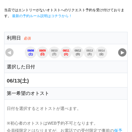
当店ではエントリーがないオトストへのリクエスト予約を受け付けておりま
す。
最新の予約ルール説明はコチラから！
利用日
必須
08/08
08/09
08/10
08/11
08/12
08/13
08/14
08/15
08/16
◀
▶
(土)
(日)
(月)
(火)
(水)
(木)
(金)
(土)
(日)
選択した日付
06/13(土)
第一希望のオトスト
日付を選択するとオトストが選べます。
※初心者のオトストはWEB予約不可となります。
会員様限定とはなりますが、お電話での受付限定で事前の
仮予