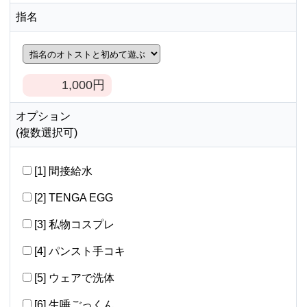
指名
1,000
円
オプション
(複数選択可)
[1] 間接給水
[2] TENGA EGG
[3] 私物コスプレ
[4] パンスト手コキ
[5] ウェアで洗体
[6] 生唾ごっくん