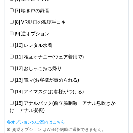
[7] 喘ぎ声の録音
[8] VR動画の視聴手コキ
[9] 逆オプション
[10] レンタル水着
[11] 相互オナニー(ウェア着用で)
[12] おしっこ持ち帰り
[13] 電マ(お客様が責められる)
[14] アイマスク(お客様がつける)
[15] アナルパック(前立腺刺激 アナル息吹きか
け アナル凝視)
各オプションのご案内はこちら
※ [9]逆オプション はWEB予約時に選択できません。