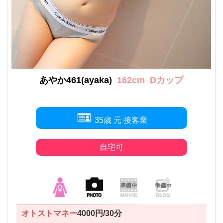
あやか461(ayaka)
162cm
Dカップ
35歳 元 接客業
自宅可
オトストマネー
4000円/30分