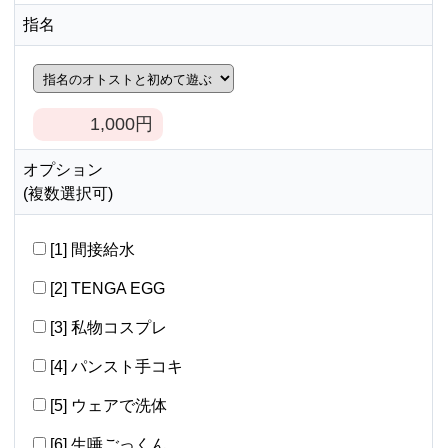
指名
1,000
円
オプション
(複数選択可)
[1] 間接給水
[2] TENGA EGG
[3] 私物コスプレ
[4] パンスト手コキ
[5] ウェアで洗体
[6] 生唾ごっくん