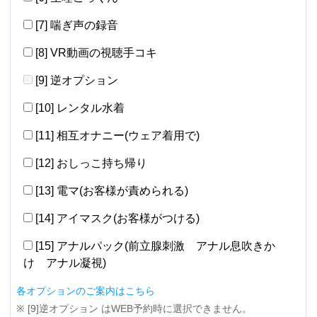
[7] 喘ぎ声の録音
[8] VR動画の視聴手コキ
[9] 逆オプション
[10] レンタル水着
[11] 相互オナニー(ウェア着用で)
[12] おしっこ持ち帰り
[13] 電マ(お客様が責められる)
[14] アイマスク(お客様がつける)
[15] アナルパック(前立腺刺激 アナル息吹きか
け アナル凝視)
各オプションのご案内はこちら
※ [9]逆オプション はWEB予約時に選択できません。