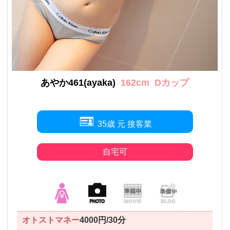
あやか461(ayaka)
162cm
Dカップ
35歳 元 接客業
自宅可
オトストマネー
4000円/30分