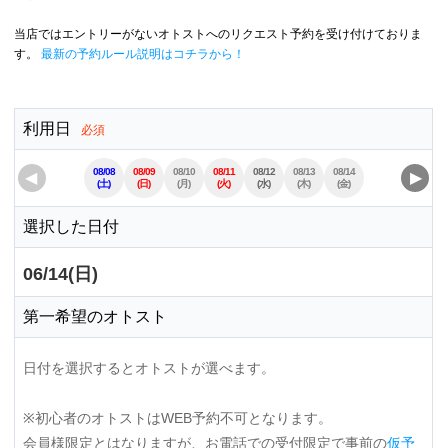
当店ではエントリーがないオトストへのリクエスト予約を受け付けておりま
す。
最新の予約ルール説明はコチラから！
利用日
必須
08/08
08/09
08/10
08/11
08/12
08/13
08/14
08/15
08/16
◀
▶
(土)
(日)
(月)
(火)
(水)
(木)
(金)
(土)
(日)
選択した日付
06/14(日)
第一希望のオトスト
日付を選択するとオトストが選べます。
※初心者のオトストはWEB予約不可となります。
会員様限定とはなりますが、お電話での受付限定で事前の
仮予