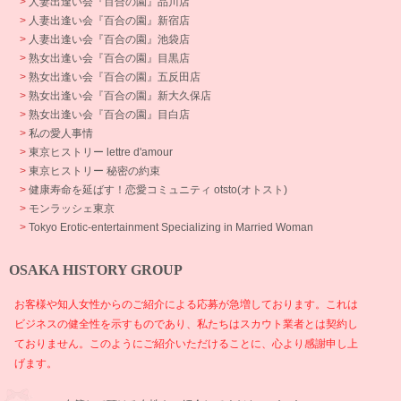
>
人妻出逢い会『百合の園』品川店
>
人妻出逢い会『百合の園』新宿店
>
人妻出逢い会『百合の園』池袋店
>
熟女出逢い会『百合の園』目黒店
>
熟女出逢い会『百合の園』五反田店
>
熟女出逢い会『百合の園』新大久保店
>
熟女出逢い会『百合の園』目白店
>
私の愛人事情
>
東京ヒストリー lettre d'amour
>
東京ヒストリー 秘密の約束
>
健康寿命を延ばす！恋愛コミュニティ otsto(オトスト)
>
モンラッシェ東京
>
Tokyo Erotic-entertainment Specializing in Married Woman
OSAKA HISTORY GROUP
お客様や知人女性からのご紹介による応募が急増しております。これは
ビジネスの健全性を示すものであり、私たちはスカウト業者とは契約し
ておりません。このようにご紹介いただけることに、心より感謝申し上
げます。