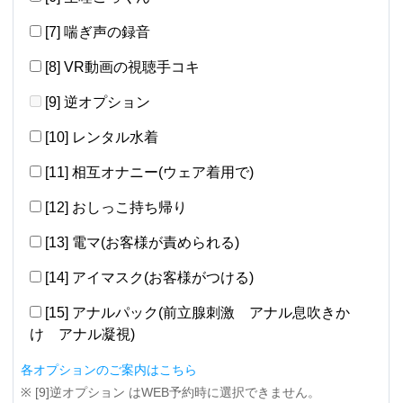
[7] 喘ぎ声の録音
[8] VR動画の視聴手コキ
[9] 逆オプション
[10] レンタル水着
[11] 相互オナニー(ウェア着用で)
[12] おしっこ持ち帰り
[13] 電マ(お客様が責められる)
[14] アイマスク(お客様がつける)
[15] アナルパック(前立腺刺激 アナル息吹きか
け アナル凝視)
各オプションのご案内はこちら
※ [9]逆オプション はWEB予約時に選択できません。