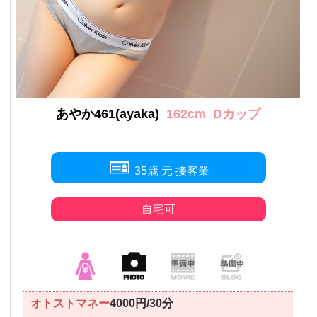
あやか461(ayaka)
162cm
Dカップ
35歳 元 接客業
自宅可
オトストマネー
4000円/30分