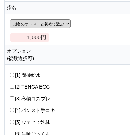
指名
1,000
円
オプション
(複数選択可)
[1] 間接給水
[2] TENGA EGG
[3] 私物コスプレ
[4] パンスト手コキ
[5] ウェアで洗体
[6] 生唾ごっくん