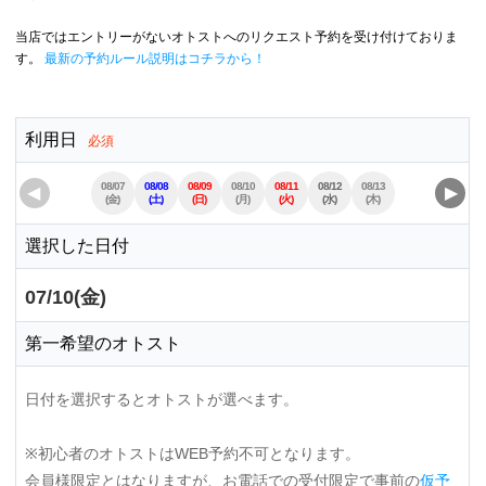
当店ではエントリーがないオトストへのリクエスト予約を受け付けておりま
す。
最新の予約ルール説明はコチラから！
利用日
必須
08/07
08/08
08/09
08/10
08/11
08/12
08/13
08/14
08/15
◀
▶
(金)
(土)
(日)
(月)
(火)
(水)
(木)
(金)
(土)
選択した日付
07/10(金)
第一希望のオトスト
日付を選択するとオトストが選べます。
※初心者のオトストはWEB予約不可となります。
会員様限定とはなりますが、お電話での受付限定で事前の
仮予