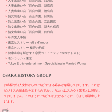
>
人妻出逢い会『百合の園』品川店
>
人妻出逢い会『百合の園』新宿店
>
人妻出逢い会『百合の園』池袋店
>
熟女出逢い会『百合の園』目黒店
>
熟女出逢い会『百合の園』五反田店
>
熟女出逢い会『百合の園』新大久保店
>
熟女出逢い会『百合の園』目白店
>
私の愛人事情
>
東京ヒストリー lettre d'amour
>
東京ヒストリー 秘密の約束
>
健康寿命を延ばす！恋愛コミュニティ otsto(オトスト)
>
モンラッシェ東京
>
Tokyo Erotic-entertainment Specializing in Married Woman
OSAKA HISTORY GROUP
お客様や知人女性からのご紹介による応募が急増しております。これは
ビジネスの健全性を示すものであり、私たちはスカウト業者とは契約し
ておりません。このようにご紹介いただけることに、心より感謝申し上
げます。