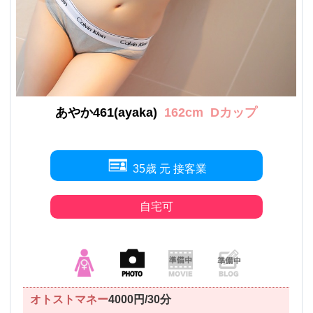
あやか461(ayaka)
162cm
Dカップ
35歳 元 接客業
自宅可
オトストマネー
4000円/30分