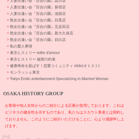
>
人妻出逢い会『百合の園』品川店
>
人妻出逢い会『百合の園』新宿店
>
人妻出逢い会『百合の園』池袋店
>
熟女出逢い会『百合の園』目黒店
>
熟女出逢い会『百合の園』五反田店
>
熟女出逢い会『百合の園』新大久保店
>
熟女出逢い会『百合の園』目白店
>
私の愛人事情
>
東京ヒストリー lettre d'amour
>
東京ヒストリー 秘密の約束
>
健康寿命を延ばす！恋愛コミュニティ otsto(オトスト)
>
モンラッシェ東京
>
Tokyo Erotic-entertainment Specializing in Married Woman
OSAKA HISTORY GROUP
お客様や知人女性からのご紹介による応募が急増しております。これは
ビジネスの健全性を示すものであり、私たちはスカウト業者とは契約し
ておりません。このようにご紹介いただけることに、心より感謝申し上
げます。