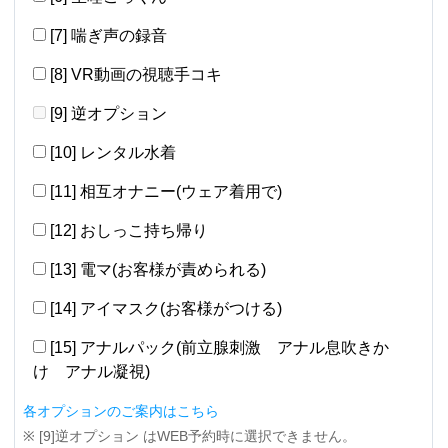
[7] 喘ぎ声の録音
[8] VR動画の視聴手コキ
[9] 逆オプション
[10] レンタル水着
[11] 相互オナニー(ウェア着用で)
[12] おしっこ持ち帰り
[13] 電マ(お客様が責められる)
[14] アイマスク(お客様がつける)
[15] アナルパック(前立腺刺激 アナル息吹きか
け アナル凝視)
各オプションのご案内はこちら
※ [9]逆オプション はWEB予約時に選択できません。