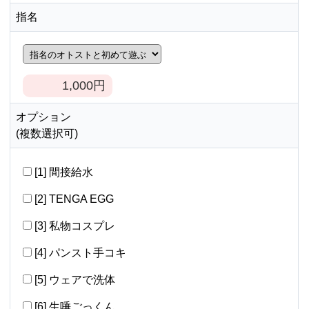
指名
1,000
円
オプション
(複数選択可)
[1] 間接給水
[2] TENGA EGG
[3] 私物コスプレ
[4] パンスト手コキ
[5] ウェアで洗体
[6] 生唾ごっくん