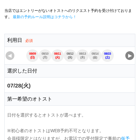
当店ではエントリーがないオトストへのリクエスト予約を受け付けておりま
す。
最新の予約ルール説明はコチラから！
利用日
必須
08/09
08/10
08/11
08/12
08/13
08/14
08/15
08/16
08/17
◀
▶
(日)
(月)
(火)
(水)
(木)
(金)
(土)
(日)
(月)
選択した日付
07/28(火)
第一希望のオトスト
日付を選択するとオトストが選べます。
※初心者のオトストはWEB予約不可となります。
会員様限定とはなりますが、お電話での受付限定で事前の
仮予