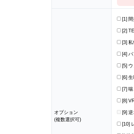
[1]
[2] 
[3]
[4]
[5]
[6]
[7]
[8]
オプション
[9]
(複数選択可)
[10