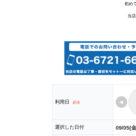
初め
当店
利用日
◀
必須
選択した日付
09/05(金