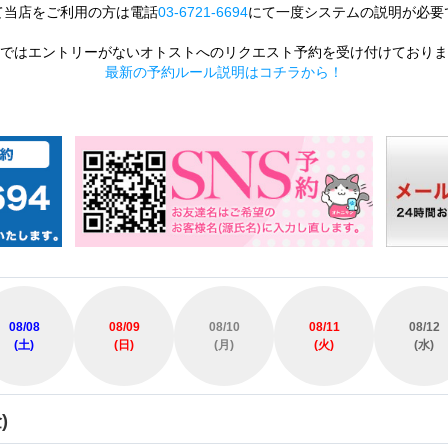
て当店をご利用の方は電話
03-6721-6694
にて一度システムの説明が必要
ではエントリーがないオトストへのリクエスト予約を受け付けておりま
最新の予約ルール説明はコチラから！
08/08
08/09
08/10
08/11
08/12
(土)
(日)
(月)
(火)
(水)
)