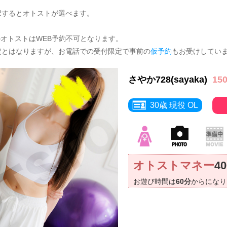
択するとオトストが選べます。
のオトストはWEB予約不可となります。
定とはなりますが、お電話での受付限定で事前の
仮予約
もお受けしてい
さやか728(sayaka)
15
30歳 現役 OL
オトストマネー
4
お遊び時間は
60分
からにな