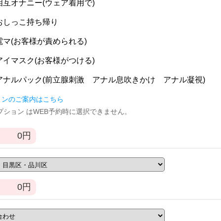
] 相互オナニー(ウェア着用で)
] おしっこ持ち帰り
] 電マ(お客様が責められる)
] アイマスク(お客様がつける)
] アナルパック(前立腺刺激 アナル息吹きかけ アナル凝視)
ョンのご案内はこちら
逆オプション はWEB予約時に選択できません。
0
円
0
円