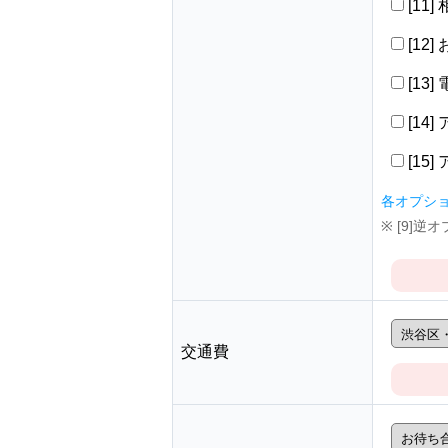
[11
[12
[13
[14
[15
各オプシ
※ [9]
交通費