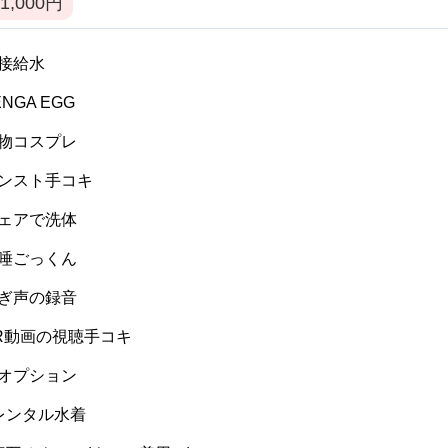
1,000
円
 間接給水
TENGA EGG
 私物コスプレ
 パンスト手コキ
 ウェアで洗体
 生唾ごっくん
 喘ぎ声の録音
 VR動画の視聴手コキ
 逆オプション
] レンタル水着