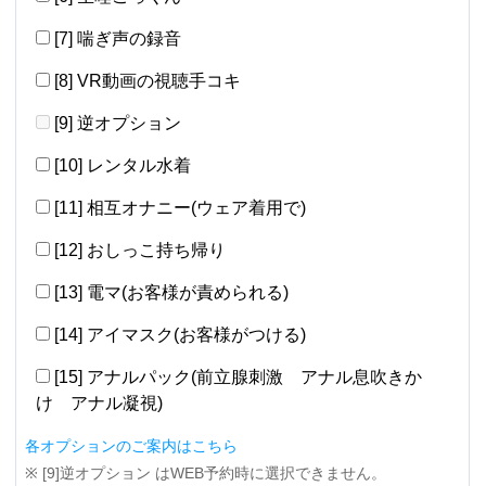
[7] 喘ぎ声の録音
[8] VR動画の視聴手コキ
[9] 逆オプション
[10] レンタル水着
[11] 相互オナニー(ウェア着用で)
[12] おしっこ持ち帰り
[13] 電マ(お客様が責められる)
[14] アイマスク(お客様がつける)
[15] アナルパック(前立腺刺激 アナル息吹きか
け アナル凝視)
各オプションのご案内はこちら
※ [9]逆オプション はWEB予約時に選択できません。