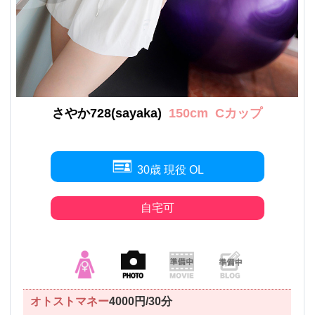
さやか728(sayaka)
150cm
Cカップ
30歳 現役 OL
自宅可
オトストマネー
4000円/30分