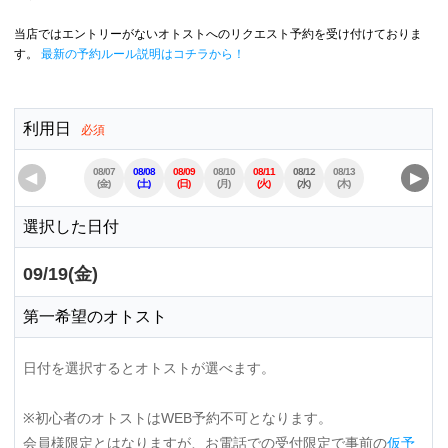
当店ではエントリーがないオトストへのリクエスト予約を受け付けておりま
す。
最新の予約ルール説明はコチラから！
利用日
必須
08/07
08/08
08/09
08/10
08/11
08/12
08/13
08/14
08/15
◀
▶
(金)
(土)
(日)
(月)
(火)
(水)
(木)
(金)
(土)
選択した日付
09/19(金)
第一希望のオトスト
日付を選択するとオトストが選べます。
※初心者のオトストはWEB予約不可となります。
会員様限定とはなりますが、お電話での受付限定で事前の
仮予