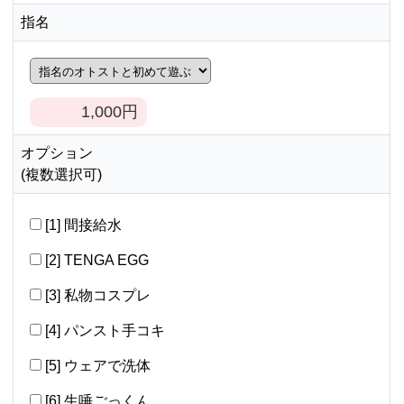
指名
1,000
円
オプション
(複数選択可)
[1] 間接給水
[2] TENGA EGG
[3] 私物コスプレ
[4] パンスト手コキ
[5] ウェアで洗体
[6] 生唾ごっくん