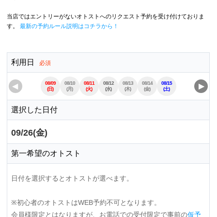
当店ではエントリーがないオトストへのリクエスト予約を受け付けておりま
す。
最新の予約ルール説明はコチラから！
利用日
必須
08/09
08/10
08/11
08/12
08/13
08/14
08/15
08/16
08/17
◀
▶
(日)
(月)
(火)
(水)
(木)
(金)
(土)
(日)
(月)
選択した日付
09/26(金)
第一希望のオトスト
日付を選択するとオトストが選べます。
※初心者のオトストはWEB予約不可となります。
会員様限定とはなりますが、お電話での受付限定で事前の
仮予