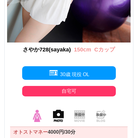
さやか728(sayaka)
150cm
Cカップ
30歳 現役 OL
自宅可
オトストマネー
4000円/30分