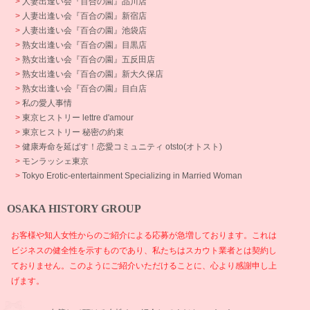
>
人妻出逢い会『百合の園』品川店
>
人妻出逢い会『百合の園』新宿店
>
人妻出逢い会『百合の園』池袋店
>
熟女出逢い会『百合の園』目黒店
>
熟女出逢い会『百合の園』五反田店
>
熟女出逢い会『百合の園』新大久保店
>
熟女出逢い会『百合の園』目白店
>
私の愛人事情
>
東京ヒストリー lettre d'amour
>
東京ヒストリー 秘密の約束
>
健康寿命を延ばす！恋愛コミュニティ otsto(オトスト)
>
モンラッシェ東京
>
Tokyo Erotic-entertainment Specializing in Married Woman
OSAKA HISTORY GROUP
お客様や知人女性からのご紹介による応募が急増しております。これは
ビジネスの健全性を示すものであり、私たちはスカウト業者とは契約し
ておりません。このようにご紹介いただけることに、心より感謝申し上
げます。