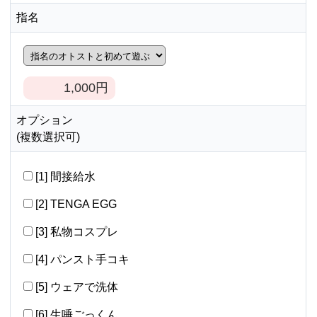
指名
1,000
円
オプション
(複数選択可)
[1] 間接給水
[2] TENGA EGG
[3] 私物コスプレ
[4] パンスト手コキ
[5] ウェアで洗体
[6] 生唾ごっくん