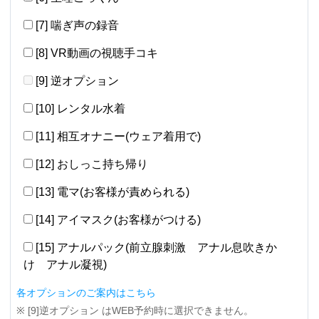
[7] 喘ぎ声の録音
[8] VR動画の視聴手コキ
[9] 逆オプション
[10] レンタル水着
[11] 相互オナニー(ウェア着用で)
[12] おしっこ持ち帰り
[13] 電マ(お客様が責められる)
[14] アイマスク(お客様がつける)
[15] アナルパック(前立腺刺激 アナル息吹きか
け アナル凝視)
各オプションのご案内はこちら
※ [9]逆オプション はWEB予約時に選択できません。