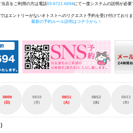
て当店をご利用の方は電話
03-6721-6694
にて一度システムの説明が必要
ではエントリーがないオトストへのリクエスト予約を受け付けておりま
最新の予約ルール説明はコチラから！
08/09
08/10
08/11
08/12
08/13
(日)
(月)
(火)
(水)
(木)
)