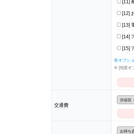
[11
[12
[13
[14
[15
各オプシ
※ [9]
交通費