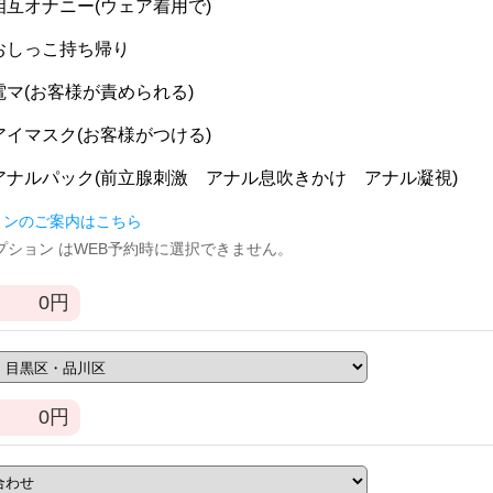
] 相互オナニー(ウェア着用で)
] おしっこ持ち帰り
] 電マ(お客様が責められる)
] アイマスク(お客様がつける)
] アナルパック(前立腺刺激 アナル息吹きかけ アナル凝視)
ョンのご案内はこちら
逆オプション はWEB予約時に選択できません。
0
円
0
円