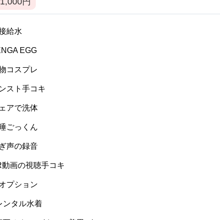
1,000
円
 間接給水
TENGA EGG
 私物コスプレ
 パンスト手コキ
 ウェアで洗体
 生唾ごっくん
 喘ぎ声の録音
 VR動画の視聴手コキ
 逆オプション
] レンタル水着