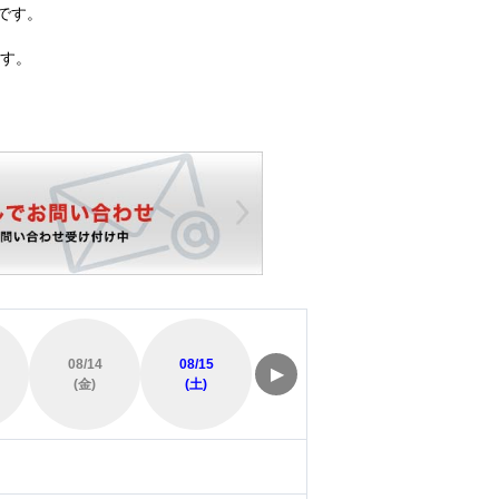
です。
す。
08/14
08/15
08/16
08/17
▶
(金)
(土)
(日)
(月)