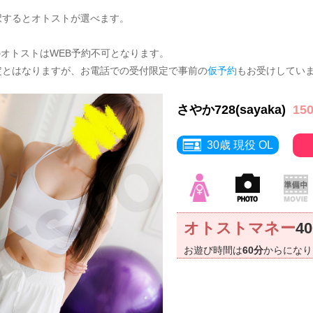
択するとオトストが選べます。
のオトストはWEB予約不可となります。
定とはなりますが、お電話での受付限定で事前の
仮予約
もお受けしてい
さやか728(sayaka)
15
30歳 現役 OL
オトストマネー
4
お遊び時間は
60分
からにな