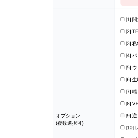
[1]
[2] 
[3]
[4]
[5]
[6]
[7]
[8]
オプション
[9]
(複数選択可)
[10