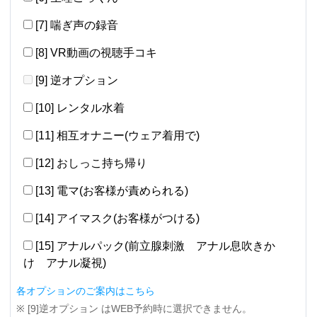
[7] 喘ぎ声の録音
[8] VR動画の視聴手コキ
[9] 逆オプション
[10] レンタル水着
[11] 相互オナニー(ウェア着用で)
[12] おしっこ持ち帰り
[13] 電マ(お客様が責められる)
[14] アイマスク(お客様がつける)
[15] アナルパック(前立腺刺激 アナル息吹きか
け アナル凝視)
各オプションのご案内はこちら
※ [9]逆オプション はWEB予約時に選択できません。