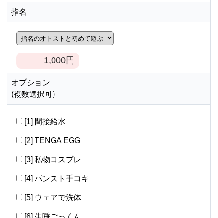
指名
1,000
円
オプション
(複数選択可)
[1] 間接給水
[2] TENGA EGG
[3] 私物コスプレ
[4] パンスト手コキ
[5] ウェアで洗体
[6] 生唾ごっくん