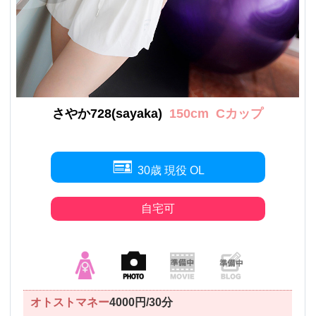
さやか728(sayaka)
150cm
Cカップ
30歳 現役 OL
自宅可
オトストマネー
4000円/30分