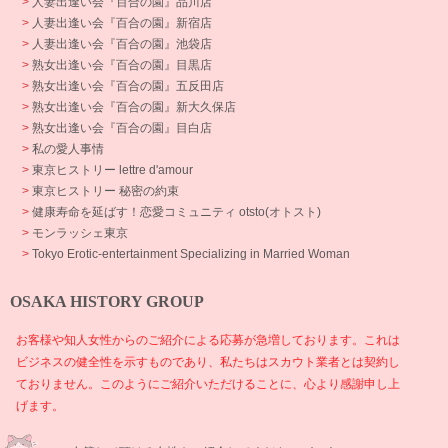
>
人妻出逢い会『百合の園』品川店
>
人妻出逢い会『百合の園』新宿店
>
人妻出逢い会『百合の園』池袋店
>
熟女出逢い会『百合の園』目黒店
>
熟女出逢い会『百合の園』五反田店
>
熟女出逢い会『百合の園』新大久保店
>
熟女出逢い会『百合の園』目白店
>
私の愛人事情
>
東京ヒストリー lettre d'amour
>
東京ヒストリー 秘密の約束
>
健康寿命を延ばす！恋愛コミュニティ otsto(オトスト)
>
モンラッシェ東京
>
Tokyo Erotic-entertainment Specializing in Married Woman
OSAKA HISTORY GROUP
お客様や知人女性からのご紹介による応募が急増しております。これは
ビジネスの健全性を示すものであり、私たちはスカウト業者とは契約し
ておりません。このようにご紹介いただけることに、心より感謝申し上
げます。