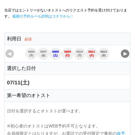
当店ではエントリーがないオトストへのリクエスト予約を受け付けておりま
す。
最新の予約ルール説明はコチラから！
利用日
必須
08/06
08/07
08/08
08/09
08/10
08/11
08/12
08/13
08/14
◀
▶
(木)
(金)
(土)
(日)
(月)
(火)
(水)
(木)
(金)
選択した日付
07/11(土)
第一希望のオトスト
日付を選択するとオトストが選べます。
※初心者のオトストはWEB予約不可となります。
会員様限定とはなりますが、お電話での受付限定で事前の
仮予