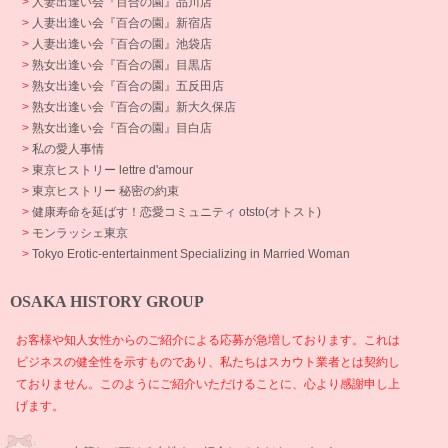
>
人妻出逢い会『百合の園』品川店
>
人妻出逢い会『百合の園』新宿店
>
人妻出逢い会『百合の園』池袋店
>
熟女出逢い会『百合の園』目黒店
>
熟女出逢い会『百合の園』五反田店
>
熟女出逢い会『百合の園』新大久保店
>
熟女出逢い会『百合の園』目白店
>
私の愛人事情
>
東京ヒストリー lettre d'amour
>
東京ヒストリー 秘密の約束
>
健康寿命を延ばす！恋愛コミュニティ otsto(オトスト)
>
モンラッシェ東京
>
Tokyo Erotic-entertainment Specializing in Married Woman
OSAKA HISTORY GROUP
お客様や知人女性からのご紹介による応募が急増しております。これは
ビジネスの健全性を示すものであり、私たちはスカウト業者とは契約し
ておりません。このようにご紹介いただけることに、心より感謝申し上
げます。