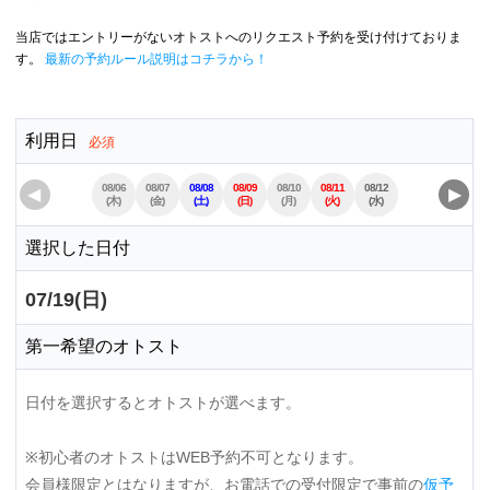
当店ではエントリーがないオトストへのリクエスト予約を受け付けておりま
す。
最新の予約ルール説明はコチラから！
利用日
必須
08/06
08/07
08/08
08/09
08/10
08/11
08/12
08/13
08/14
◀
▶
(木)
(金)
(土)
(日)
(月)
(火)
(水)
(木)
(金)
選択した日付
07/19(日)
第一希望のオトスト
日付を選択するとオトストが選べます。
※初心者のオトストはWEB予約不可となります。
会員様限定とはなりますが、お電話での受付限定で事前の
仮予