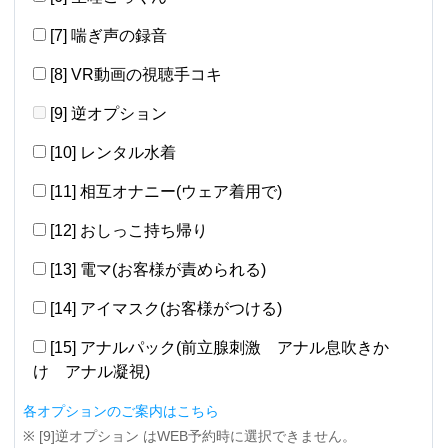
[7] 喘ぎ声の録音
[8] VR動画の視聴手コキ
[9] 逆オプション
[10] レンタル水着
[11] 相互オナニー(ウェア着用で)
[12] おしっこ持ち帰り
[13] 電マ(お客様が責められる)
[14] アイマスク(お客様がつける)
[15] アナルパック(前立腺刺激 アナル息吹きか
け アナル凝視)
各オプションのご案内はこちら
※ [9]逆オプション はWEB予約時に選択できません。