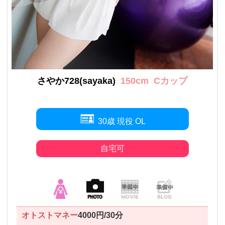
さやか728(sayaka)
150cm
Cカップ
30歳 現役 OL
自宅可
オトストマネー
4000円/30分