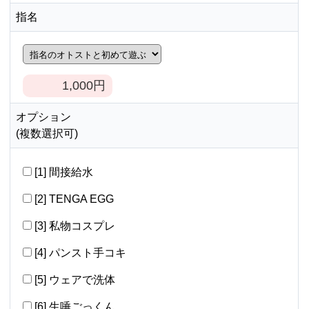
指名
1,000
円
オプション
(複数選択可)
[1] 間接給水
[2] TENGA EGG
[3] 私物コスプレ
[4] パンスト手コキ
[5] ウェアで洗体
[6] 生唾ごっくん