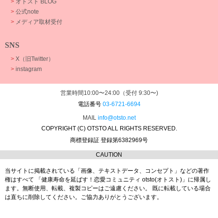
>
オトスト BLOG
>
公式note
>
メディア取材受付
SNS
>
X（旧Twitter）
>
instagram
営業時間10:00〜24:00（受付 9:30〜)
電話番号
03-6721-6694
MAIL
info@otsto.net
COPYRIGHT (C) OTSTO ALL RIGHTS RESERVED.
商標登録証 登録第6382969号
CAUTION
当サイトに掲載されている「画像、テキストデータ、コンセプト」などの著作
権はすべて
「健康寿命を延ばす！恋愛コミュニティ otsto(オトスト)」に帰属し
ます。
無断使用、転載、複製コピーはご遠慮ください。
既に転載している場合
は直ちに削除してください。ご協力ありがとうございます。