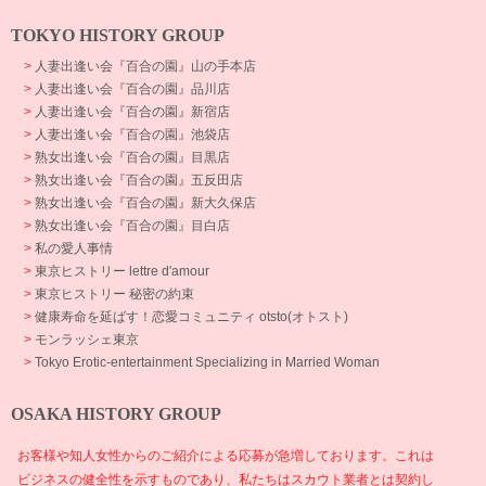
TOKYO HISTORY GROUP
>
人妻出逢い会『百合の園』山の手本店
>
人妻出逢い会『百合の園』品川店
>
人妻出逢い会『百合の園』新宿店
>
人妻出逢い会『百合の園』池袋店
>
熟女出逢い会『百合の園』目黒店
>
熟女出逢い会『百合の園』五反田店
>
熟女出逢い会『百合の園』新大久保店
>
熟女出逢い会『百合の園』目白店
>
私の愛人事情
>
東京ヒストリー lettre d'amour
>
東京ヒストリー 秘密の約束
>
健康寿命を延ばす！恋愛コミュニティ otsto(オトスト)
>
モンラッシェ東京
>
Tokyo Erotic-entertainment Specializing in Married Woman
OSAKA HISTORY GROUP
お客様や知人女性からのご紹介による応募が急増しております。これは
ビジネスの健全性を示すものであり、私たちはスカウト業者とは契約し