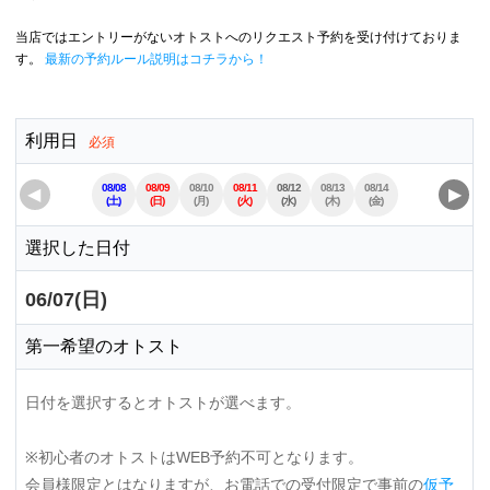
当店ではエントリーがないオトストへのリクエスト予約を受け付けておりま
す。
最新の予約ルール説明はコチラから！
利用日
必須
08/08
08/09
08/10
08/11
08/12
08/13
08/14
08/15
08/16
◀
▶
(土)
(日)
(月)
(火)
(水)
(木)
(金)
(土)
(日)
選択した日付
06/07(日)
第一希望のオトスト
日付を選択するとオトストが選べます。
※初心者のオトストはWEB予約不可となります。
会員様限定とはなりますが、お電話での受付限定で事前の
仮予