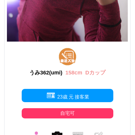
うみ362(umi)
158cm
Dカップ
23歳 元 接客業
自宅可