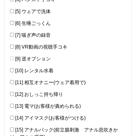
[5] ウェアで洗体
[6] 生唾ごっくん
[7] 喘ぎ声の録音
[8] VR動画の視聴手コキ
[9] 逆オプション
[10] レンタル水着
[11] 相互オナニー(ウェア着用で)
[12] おしっこ持ち帰り
[13] 電マ(お客様が責められる)
[14] アイマスク(お客様がつける)
[15] アナルパック(前立腺刺激 アナル息吹きか