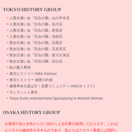
TOKYO HISTORY GROUP
>
人妻出逢い会『百合の園』山の手本店
>
人妻出逢い会『百合の園』品川店
>
人妻出逢い会『百合の園』新宿店
>
人妻出逢い会『百合の園』池袋店
>
熟女出逢い会『百合の園』目黒店
>
熟女出逢い会『百合の園』五反田店
>
熟女出逢い会『百合の園』新大久保店
>
熟女出逢い会『百合の園』目白店
>
私の愛人事情
>
東京ヒストリー lettre d'amour
>
東京ヒストリー 秘密の約束
>
健康寿命を延ばす！恋愛コミュニティ otsto(オトスト)
>
モンラッシェ東京
>
Tokyo Erotic-entertainment Specializing in Married Woman
OSAKA HISTORY GROUP
お客様や知人女性からのご紹介による応募が急増しております。これは
ビジネスの健全性を示すものであり、私たちはスカウト業者とは契約し