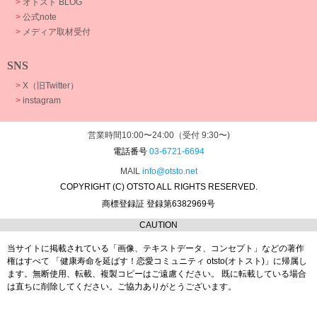
>
オトスト BLOG
>
公式note
>
メディア取材受付
SNS
>
X（旧Twitter）
>
instagram
営業時間10:00〜24:00（受付 9:30〜)
電話番号
03-6721-6694
MAIL
info@otsto.net
COPYRIGHT (C) OTSTO ALL RIGHTS RESERVED.
商標登録証 登録第6382969号
CAUTION
当サイトに掲載されている「画像、テキストデータ、コンセプト」などの著作
権はすべて
「健康寿命を延ばす！恋愛コミュニティ otsto(オトスト)」に帰属し
ます。
無断使用、転載、複製コピーはご遠慮ください。
既に転載している場合
は直ちに削除してください。ご協力ありがとうございます。