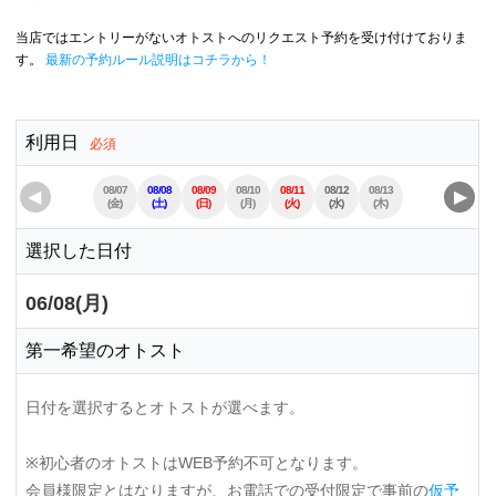
当店ではエントリーがないオトストへのリクエスト予約を受け付けておりま
す。
最新の予約ルール説明はコチラから！
利用日
必須
08/07
08/08
08/09
08/10
08/11
08/12
08/13
08/14
08/15
◀
▶
(金)
(土)
(日)
(月)
(火)
(水)
(木)
(金)
(土)
選択した日付
06/08(月)
第一希望のオトスト
日付を選択するとオトストが選べます。
※初心者のオトストはWEB予約不可となります。
会員様限定とはなりますが、お電話での受付限定で事前の
仮予