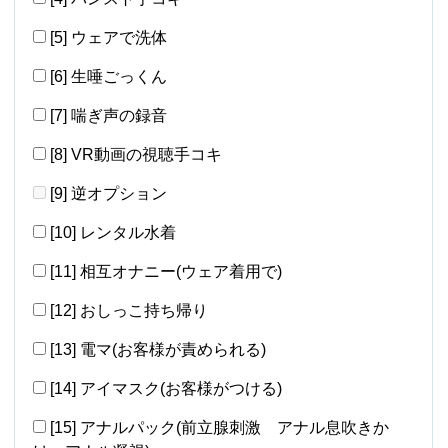
[5] ウェアで洗体
[6] 生唾ごっくん
[7] 喘ぎ声の録音
[8] VR動画の視聴手コキ
[9] 逆オプション
[10] レンタル水着
[11] 相互オナニー(ウェア着用で)
[12] おしっこ持ち帰り
[13] 電マ(お客様が責められる)
[14] アイマスク(お客様がつける)
[15] アナルパック(前立腺刺激 アナル息吹きか