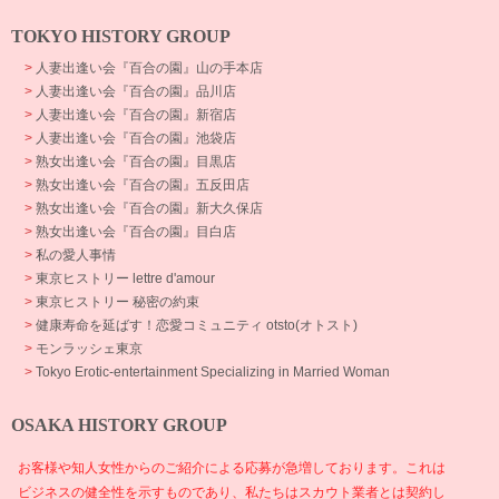
TOKYO HISTORY GROUP
>
人妻出逢い会『百合の園』山の手本店
>
人妻出逢い会『百合の園』品川店
>
人妻出逢い会『百合の園』新宿店
>
人妻出逢い会『百合の園』池袋店
>
熟女出逢い会『百合の園』目黒店
>
熟女出逢い会『百合の園』五反田店
>
熟女出逢い会『百合の園』新大久保店
>
熟女出逢い会『百合の園』目白店
>
私の愛人事情
>
東京ヒストリー lettre d'amour
>
東京ヒストリー 秘密の約束
>
健康寿命を延ばす！恋愛コミュニティ otsto(オトスト)
>
モンラッシェ東京
>
Tokyo Erotic-entertainment Specializing in Married Woman
OSAKA HISTORY GROUP
お客様や知人女性からのご紹介による応募が急増しております。これは
ビジネスの健全性を示すものであり、私たちはスカウト業者とは契約し