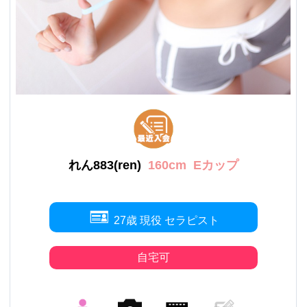
れん883(ren)
160cm
Eカップ
27歳 現役 セラピスト
自宅可