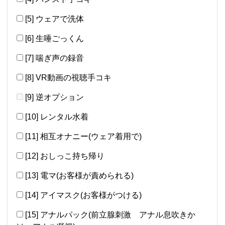
[5] ウェアで洗体
[6] 生唾ごっくん
[7] 喘ぎ声の録音
[8] VR動画の視聴手コキ
[9] 逆オプション
[10] レンタル水着
[11] 相互オナニー(ウェア着用で)
[12] おしっこ持ち帰り
[13] 電マ(お客様が責められる)
[14] アイマスク(お客様がつける)
[15] アナルパック(前立腺刺激 アナル息吹きか