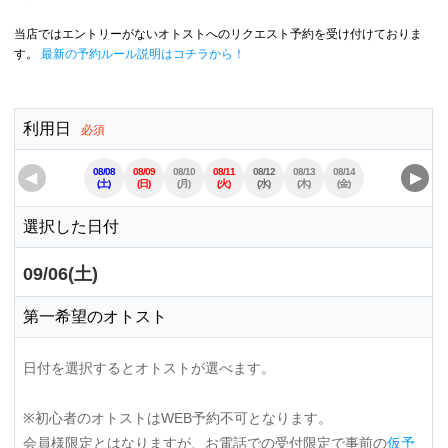
当店ではエントリーがないオトストへのリクエスト予約を受け付けておりま
す。
最新の予約ルール説明はコチラから！
利用日
必須
08/08
08/09
08/10
08/11
08/12
08/13
08/14
08/15
08/16
◀
▶
(土)
(日)
(月)
(火)
(水)
(木)
(金)
(土)
(日)
選択した日付
09/06(土)
第一希望のオトスト
日付を選択するとオトストが選べます。
※初心者のオトストはWEB予約不可となります。
会員様限定とはなりますが、お電話での受付限定で事前の
仮予