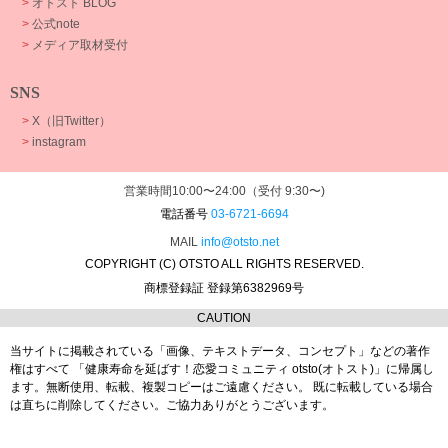
>
オトスト BLOG
>
公式note
>
メディア取材受付
SNS
>
X（旧Twitter）
>
instagram
営業時間10:00〜24:00（受付 9:30〜)
電話番号
03-6721-6694
MAIL
info@otsto.net
COPYRIGHT (C) OTSTO ALL RIGHTS RESERVED.
商標登録証 登録第6382969号
CAUTION
当サイトに掲載されている「画像、テキストデータ、コンセプト」などの著作
権はすべて
「健康寿命を延ばす！恋愛コミュニティ otsto(オトスト)」に帰属し
ます。
無断使用、転載、複製コピーはご遠慮ください。
既に転載している場合
は直ちに削除してください。ご協力ありがとうございます。