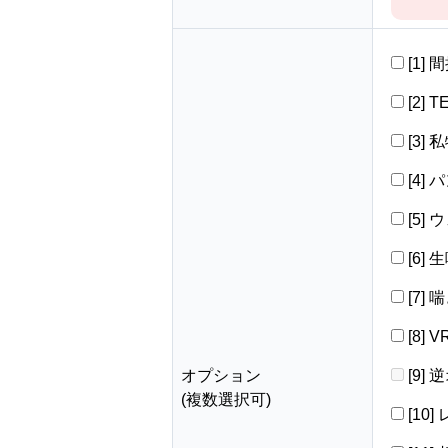
[1]
[2] 
[3]
[4]
[5]
[6]
[7]
[8]
オプション
[9]
(複数選択可)
[10