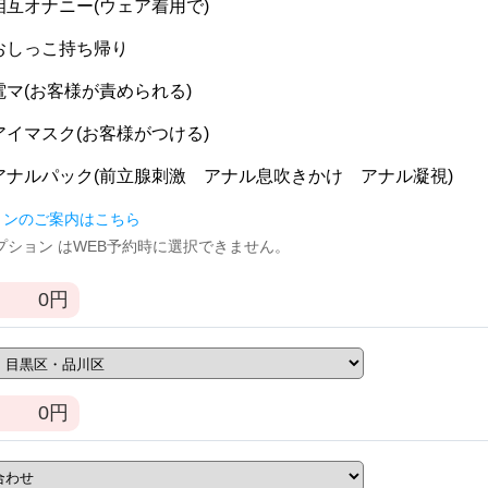
] 相互オナニー(ウェア着用で)
] おしっこ持ち帰り
] 電マ(お客様が責められる)
] アイマスク(お客様がつける)
] アナルパック(前立腺刺激 アナル息吹きかけ アナル凝視)
ョンのご案内はこちら
逆オプション はWEB予約時に選択できません。
0
円
0
円