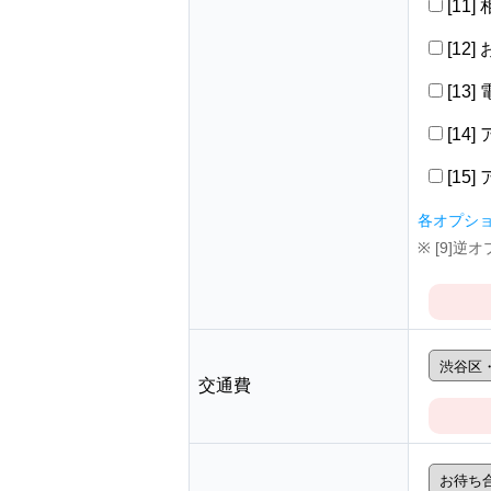
[11
[12
[13
[14
[15
各オプシ
※ [9]
交通費