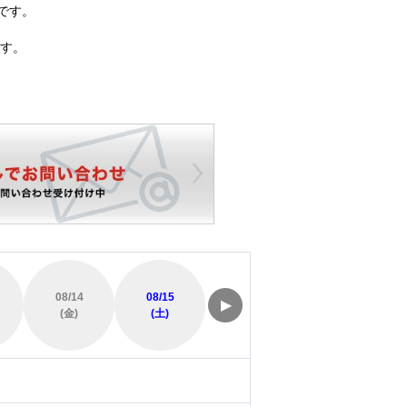
です。
す。
08/14
08/15
08/16
08/17
▶
(金)
(土)
(日)
(月)