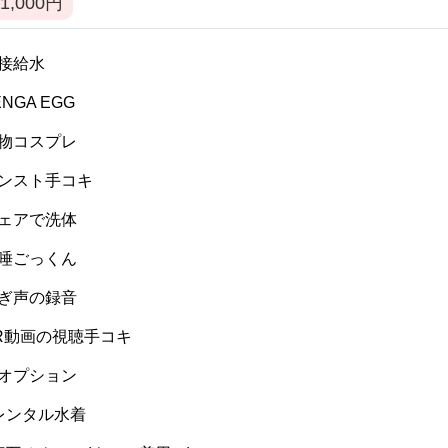
1,000
円
 間接給水
TENGA EGG
 私物コスプレ
 パンスト手コキ
 ウェアで洗体
 生唾ごっくん
 喘ぎ声の録音
 VR動画の視聴手コキ
 逆オプション
] レンタル水着