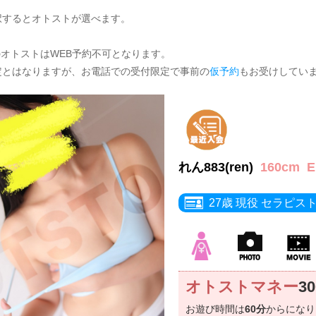
択するとオトストが選べます。
のオトストはWEB予約不可となります。
定とはなりますが、お電話での受付限定で事前の
仮予約
もお受けしてい
れん883(ren)
160cm
27歳 現役 セラピス
オトストマネー
3
お遊び時間は
60分
からにな