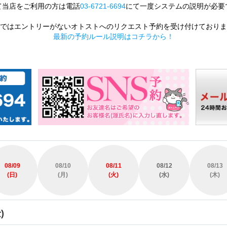
て当店をご利用の方は電話
03-6721-6694
にて一度システムの説明が必要
ではエントリーがないオトストへのリクエスト予約を受け付けておりま
最新の予約ルール説明はコチラから！
08/09
08/10
08/11
08/12
08/13
(日)
(月)
(火)
(水)
(木)
)