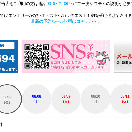
て当店をご利用の方は電話
03-6721-6694
にて一度システムの説明が必要
ではエントリーがないオトストへのリクエスト予約を受け付けておりま
最新の予約ルール説明はコチラから！
08/08
08/09
08/10
08/11
08/07
(土)
(日)
(月)
(火)
(金)
)