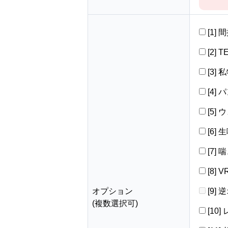
[1]
[2] 
[3]
[4]
[5]
[6]
[7]
[8]
オプション
[9]
(複数選択可)
[10