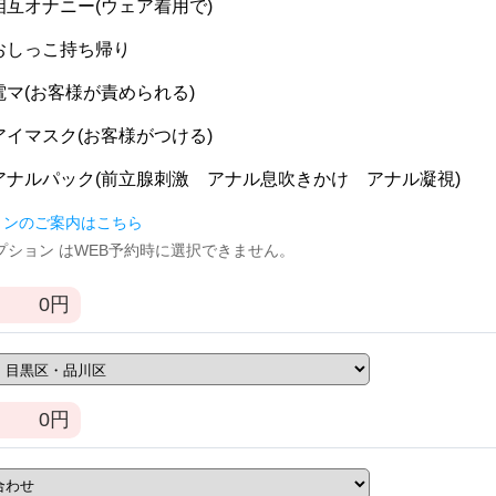
] 相互オナニー(ウェア着用で)
] おしっこ持ち帰り
] 電マ(お客様が責められる)
] アイマスク(お客様がつける)
] アナルパック(前立腺刺激 アナル息吹きかけ アナル凝視)
ョンのご案内はこちら
逆オプション はWEB予約時に選択できません。
0
円
0
円