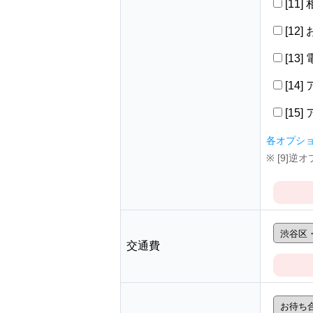
[11
[12
[13
[14
[15
各オプシ
※ [9]
交通費