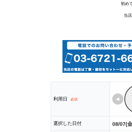
初め
当店
利用日
◀
必須
選択した日付
08/07(金