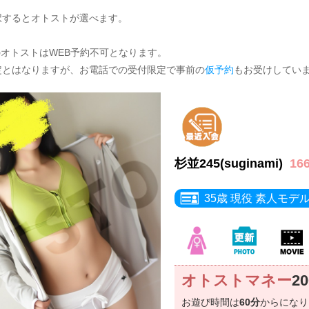
択するとオトストが選べます。
のオトストはWEB予約不可となります。
定とはなりますが、お電話での受付限定で事前の
仮予約
もお受けしてい
杉並245(suginami)
16
35歳 現役 素人モデ
オトストマネー
2
お遊び時間は
60分
からにな