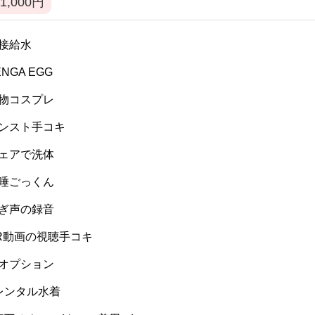
1,000
円
 間接給水
TENGA EGG
 私物コスプレ
 パンスト手コキ
 ウェアで洗体
 生唾ごっくん
 喘ぎ声の録音
 VR動画の視聴手コキ
 逆オプション
] レンタル水着