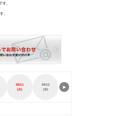
です。
す。
08/11
08/12
08/13
08/14
▶
(火)
(水)
(木)
(金)