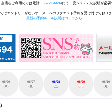
て当店をご利用の方は電話
03-6721-6694
にて一度システムの説明が必要
ではエントリーがないオトストへのリクエスト予約を受け付けておりま
最新の予約ルール説明はコチラから！
08/06
08/07
08/08
08/09
08/10
(木)
(金)
(土)
(日)
(月)
)