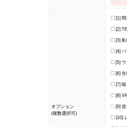
[1]
[2] 
[3]
[4]
[5]
[6]
[7]
[8]
オプション
[9]
(複数選択可)
[10