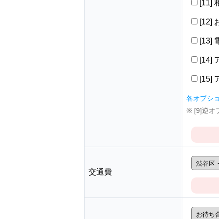
[11
[12
[13
[14
[15
各オプシ
※ [9]
交通費