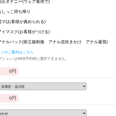
] 相互オナニー(ウェア着用で)
] おしっこ持ち帰り
] 電マ(お客様が責められる)
] アイマスク(お客様がつける)
] アナルパック(前立腺刺激 アナル息吹きかけ アナル凝視)
ョンのご案内はこちら
逆オプション はWEB予約時に選択できません。
0
円
0
円