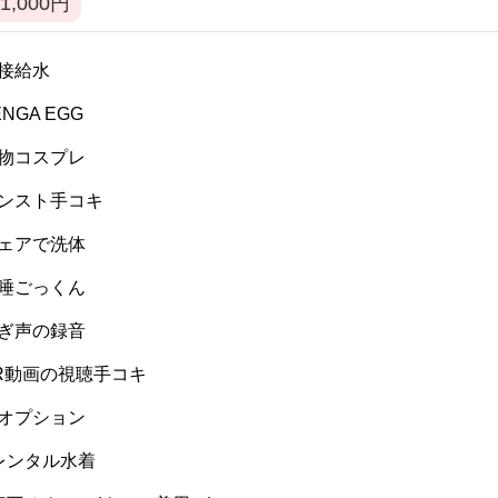
1,000
円
 間接給水
TENGA EGG
 私物コスプレ
 パンスト手コキ
 ウェアで洗体
 生唾ごっくん
 喘ぎ声の録音
 VR動画の視聴手コキ
 逆オプション
] レンタル水着