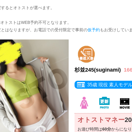
択するとオトストが選べます。
のオトストはWEB予約不可となります。
定とはなりますが、お電話での受付限定で事前の
仮予約
もお受けしてい
杉並245(suginami)
16
35歳 現役 素人モデ
オトストマネー
2
お遊び時間は
60分
からにな