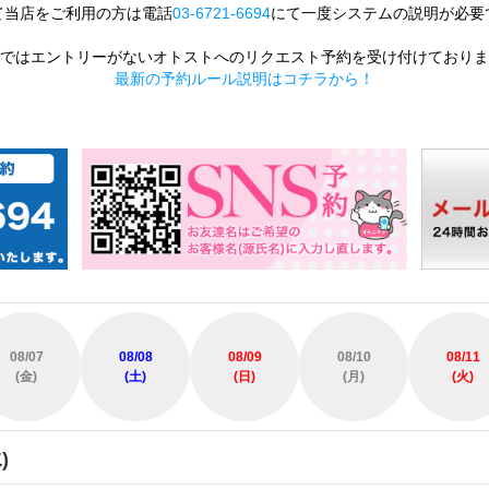
て当店をご利用の方は電話
03-6721-6694
にて一度システムの説明が必要
ではエントリーがないオトストへのリクエスト予約を受け付けておりま
最新の予約ルール説明はコチラから！
08/07
08/08
08/09
08/10
08/11
(金)
(土)
(日)
(月)
(火)
)