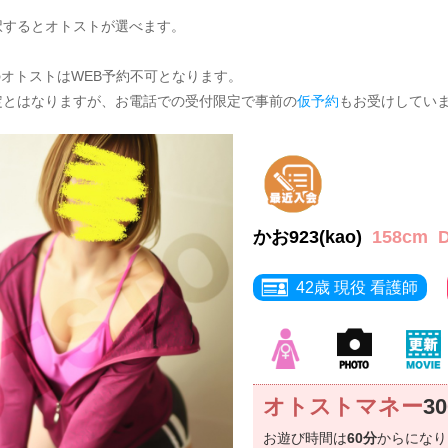
択するとオトストが選べます。
のオトストはWEB予約不可となります。
定とはなりますが、お電話での受付限定で事前の
仮予約
もお受けしてい
かお923(kao)
158cm
42歳 現役 看護師
オトストマネー
3
お遊び時間は
60分
からにな