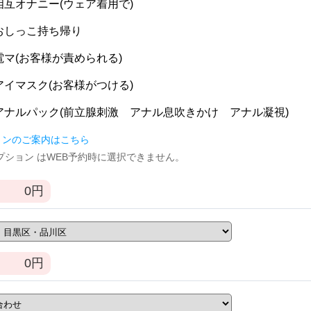
] 相互オナニー(ウェア着用で)
] おしっこ持ち帰り
] 電マ(お客様が責められる)
] アイマスク(お客様がつける)
] アナルパック(前立腺刺激 アナル息吹きかけ アナル凝視)
ョンのご案内はこちら
逆オプション はWEB予約時に選択できません。
0
円
0
円