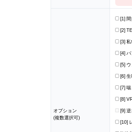
[1]
[2] 
[3]
[4]
[5]
[6]
[7]
[8]
オプション
[9]
(複数選択可)
[10