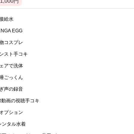
1,000
円
 間接給水
TENGA EGG
 私物コスプレ
 パンスト手コキ
 ウェアで洗体
 生唾ごっくん
 喘ぎ声の録音
 VR動画の視聴手コキ
 逆オプション
] レンタル水着