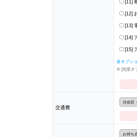
[11
[12
[13
[14
[15
各オプシ
※ [9]
交通費