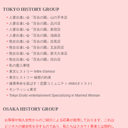
TOKYO HISTORY GROUP
>
人妻出逢い会『百合の園』山の手本店
>
人妻出逢い会『百合の園』品川店
>
人妻出逢い会『百合の園』新宿店
>
人妻出逢い会『百合の園』池袋店
>
熟女出逢い会『百合の園』目黒店
>
熟女出逢い会『百合の園』五反田店
>
熟女出逢い会『百合の園』新大久保店
>
熟女出逢い会『百合の園』目白店
>
私の愛人事情
>
東京ヒストリー lettre d'amour
>
東京ヒストリー 秘密の約束
>
健康寿命を延ばす！恋愛コミュニティ otsto(オトスト)
>
モンラッシェ東京
>
Tokyo Erotic-entertainment Specializing in Married Woman
OSAKA HISTORY GROUP
お客様や知人女性からのご紹介による応募が急増しております。これは
ビジネスの健全性を示すものであり、私たちはスカウト業者とは契約し