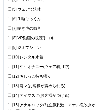
[5] ウェアで洗体
[6] 生唾ごっくん
[7] 喘ぎ声の録音
[8] VR動画の視聴手コキ
[9] 逆オプション
[10] レンタル水着
[11] 相互オナニー(ウェア着用で)
[12] おしっこ持ち帰り
[13] 電マ(お客様が責められる)
[14] アイマスク(お客様がつける)
[15] アナルパック(前立腺刺激 アナル息吹きか