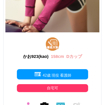
かお923(kao)
158cm
Dカップ
42歳 現役 看護師
自宅可