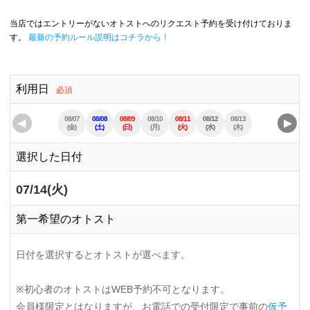
当店ではエントリーがないオトストへのリクエスト予約を受け付けておりま
す。
最新の予約ルール説明はコチラから！
利用日
必須
08/07
08/08
08/09
08/10
08/11
08/12
08/13
08/14
08/15
◀
▶
(金)
(土)
(日)
(月)
(火)
(水)
(木)
(金)
(土)
選択した日付
07/14(火)
第一希望のオトスト
日付を選択するとオトストが選べます。
※初心者のオトストはWEB予約不可となります。
会員様限定とはなりますが、お電話での受付限定で事前の
仮予