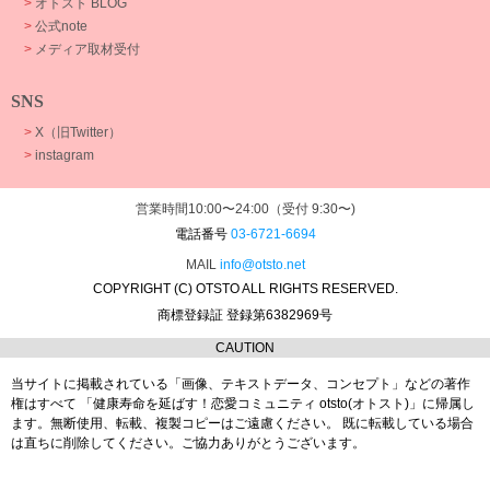
>
オトスト BLOG
>
公式note
>
メディア取材受付
SNS
>
X（旧Twitter）
>
instagram
営業時間10:00〜24:00（受付 9:30〜)
電話番号
03-6721-6694
MAIL
info@otsto.net
COPYRIGHT (C) OTSTO ALL RIGHTS RESERVED.
商標登録証 登録第6382969号
CAUTION
当サイトに掲載されている「画像、テキストデータ、コンセプト」などの著作
権はすべて
「健康寿命を延ばす！恋愛コミュニティ otsto(オトスト)」に帰属し
ます。
無断使用、転載、複製コピーはご遠慮ください。
既に転載している場合
は直ちに削除してください。ご協力ありがとうございます。