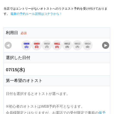
当店ではエントリーがないオトストへのリクエスト予約を受け付けておりま
す。
最新の予約ルール説明はコチラから！
利用日
必須
08/08
08/09
08/10
08/11
08/12
08/13
08/14
08/15
08/16
◀
▶
(土)
(日)
(月)
(火)
(水)
(木)
(金)
(土)
(日)
選択した日付
07/15(水)
第一希望のオトスト
日付を選択するとオトストが選べます。
※初心者のオトストはWEB予約不可となります。
会員様限定とはなりますが、お電話での受付限定で事前の
仮予