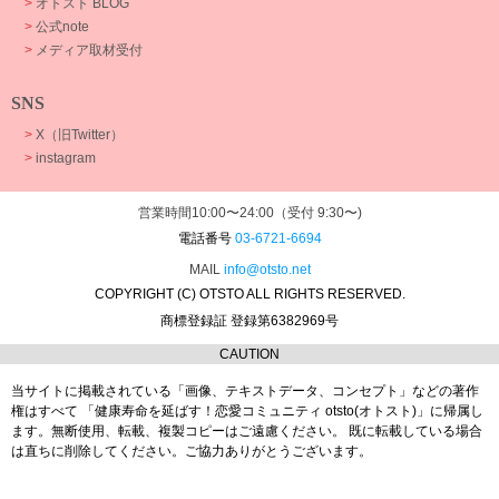
>
オトスト BLOG
>
公式note
>
メディア取材受付
SNS
>
X（旧Twitter）
>
instagram
営業時間10:00〜24:00（受付 9:30〜)
電話番号
03-6721-6694
MAIL
info@otsto.net
COPYRIGHT (C) OTSTO ALL RIGHTS RESERVED.
商標登録証 登録第6382969号
CAUTION
当サイトに掲載されている「画像、テキストデータ、コンセプト」などの著作
権はすべて
「健康寿命を延ばす！恋愛コミュニティ otsto(オトスト)」に帰属し
ます。
無断使用、転載、複製コピーはご遠慮ください。
既に転載している場合
は直ちに削除してください。ご協力ありがとうございます。