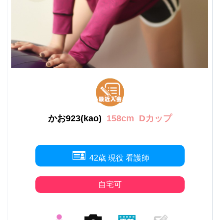
かお923(kao)
158cm
Dカップ
42歳 現役 看護師
自宅可