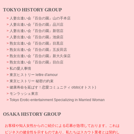
TOKYO HISTORY GROUP
>
人妻出逢い会『百合の園』山の手本店
>
人妻出逢い会『百合の園』品川店
>
人妻出逢い会『百合の園』新宿店
>
人妻出逢い会『百合の園』池袋店
>
熟女出逢い会『百合の園』目黒店
>
熟女出逢い会『百合の園』五反田店
>
熟女出逢い会『百合の園』新大久保店
>
熟女出逢い会『百合の園』目白店
>
私の愛人事情
>
東京ヒストリー lettre d'amour
>
東京ヒストリー 秘密の約束
>
健康寿命を延ばす！恋愛コミュニティ otsto(オトスト)
>
モンラッシェ東京
>
Tokyo Erotic-entertainment Specializing in Married Woman
OSAKA HISTORY GROUP
お客様や知人女性からのご紹介による応募が急増しております。これは
ビジネスの健全性を示すものであり、私たちはスカウト業者とは契約し