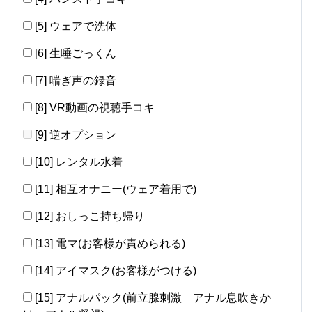
[5] ウェアで洗体
[6] 生唾ごっくん
[7] 喘ぎ声の録音
[8] VR動画の視聴手コキ
[9] 逆オプション
[10] レンタル水着
[11] 相互オナニー(ウェア着用で)
[12] おしっこ持ち帰り
[13] 電マ(お客様が責められる)
[14] アイマスク(お客様がつける)
[15] アナルパック(前立腺刺激 アナル息吹きか