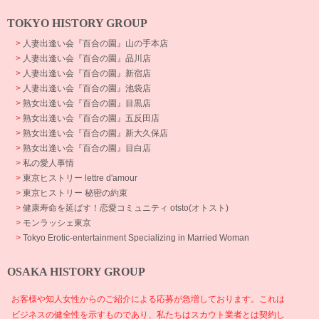
TOKYO HISTORY GROUP
>
人妻出逢い会『百合の園』山の手本店
>
人妻出逢い会『百合の園』品川店
>
人妻出逢い会『百合の園』新宿店
>
人妻出逢い会『百合の園』池袋店
>
熟女出逢い会『百合の園』目黒店
>
熟女出逢い会『百合の園』五反田店
>
熟女出逢い会『百合の園』新大久保店
>
熟女出逢い会『百合の園』目白店
>
私の愛人事情
>
東京ヒストリー lettre d'amour
>
東京ヒストリー 秘密の約束
>
健康寿命を延ばす！恋愛コミュニティ otsto(オトスト)
>
モンラッシェ東京
>
Tokyo Erotic-entertainment Specializing in Married Woman
OSAKA HISTORY GROUP
お客様や知人女性からのご紹介による応募が急増しております。これは
ビジネスの健全性を示すものであり、私たちはスカウト業者とは契約し