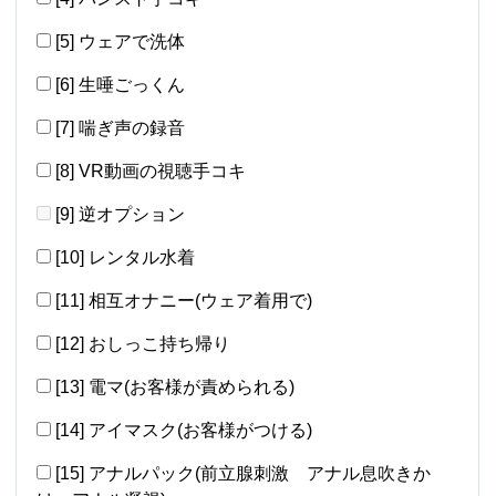
[5] ウェアで洗体
[6] 生唾ごっくん
[7] 喘ぎ声の録音
[8] VR動画の視聴手コキ
[9] 逆オプション
[10] レンタル水着
[11] 相互オナニー(ウェア着用で)
[12] おしっこ持ち帰り
[13] 電マ(お客様が責められる)
[14] アイマスク(お客様がつける)
[15] アナルパック(前立腺刺激 アナル息吹きか