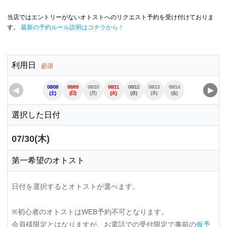
当店ではエントリーがないオトストへのリクエスト予約を受け付けておりま
す。
最新の予約ルール説明はコチラから！
利用日
必須
08/08
08/09
08/10
08/11
08/12
08/13
08/14
08/15
08/16
◀
▶
(土)
(日)
(月)
(火)
(水)
(木)
(金)
(土)
(日)
選択した日付
07/30(木)
第一希望のオトスト
日付を選択するとオトストが選べます。
※初心者のオトストはWEB予約不可となります。
会員様限定とはなりますが、お電話での受付限定で事前の
仮予