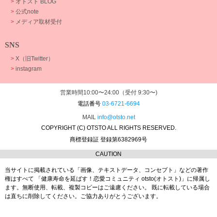
>
オトスト BLOG
>
公式note
>
メディア取材受付
SNS
>
X（旧Twitter）
>
instagram
営業時間10:00〜24:00（受付 9:30〜)
電話番号
03-6721-6694
MAIL
info@otsto.net
COPYRIGHT (C) OTSTO ALL RIGHTS RESERVED.
商標登録証 登録第6382969号
CAUTION
当サイトに掲載されている「画像、テキストデータ、コンセプト」などの著作
権はすべて
「健康寿命を延ばす！恋愛コミュニティ otsto(オトスト)」に帰属し
ます。
無断使用、転載、複製コピーはご遠慮ください。
既に転載している場合
は直ちに削除してください。ご協力ありがとうございます。