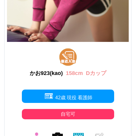
かお923(kao)
158cm
Dカップ
42歳 現役 看護師
自宅可