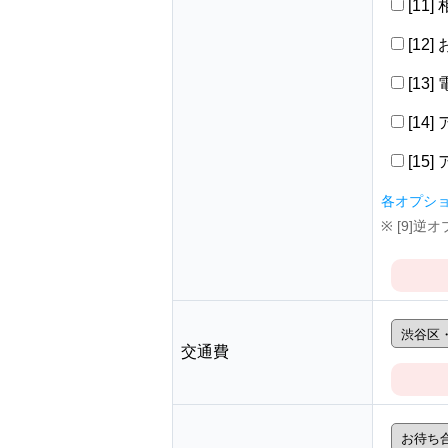
[11
[12
[13
[14
[15
各オプシ
※ [9]
交通費