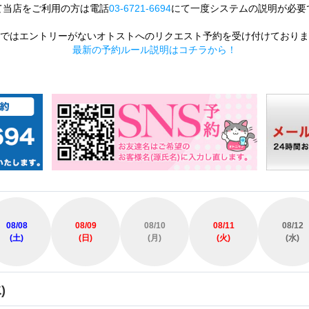
て当店をご利用の方は電話
03-6721-6694
にて一度システムの説明が必要
ではエントリーがないオトストへのリクエスト予約を受け付けておりま
最新の予約ルール説明はコチラから！
08/08
08/09
08/10
08/11
08/12
(土)
(日)
(月)
(火)
(水)
)