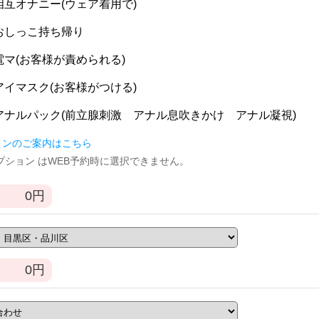
] 相互オナニー(ウェア着用で)
] おしっこ持ち帰り
] 電マ(お客様が責められる)
] アイマスク(お客様がつける)
] アナルパック(前立腺刺激 アナル息吹きかけ アナル凝視)
ョンのご案内はこちら
逆オプション はWEB予約時に選択できません。
0
円
0
円