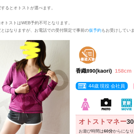
択するとオトストが選べます。
のオトストはWEB予約不可となります。
定とはなりますが、お電話での受付限定で事前の
仮予約
もお受けしてい
香織890(kaori)
158cm
44歳 現役 会社員
オトストマネー
3
お遊び時間は
60分
からにな