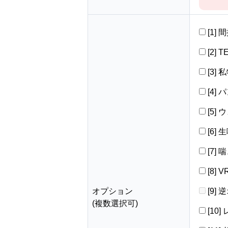
[1]
[2] 
[3]
[4]
[5]
[6]
[7]
[8]
オプション
[9]
(複数選択可)
[10