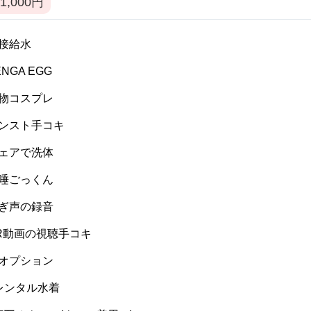
1,000
円
 間接給水
TENGA EGG
 私物コスプレ
 パンスト手コキ
 ウェアで洗体
 生唾ごっくん
 喘ぎ声の録音
 VR動画の視聴手コキ
 逆オプション
] レンタル水着