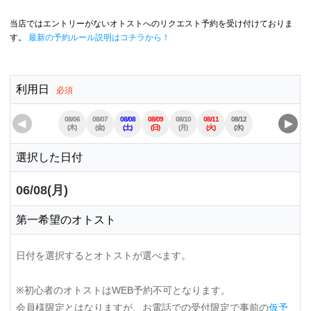
当店ではエントリーがないオトストへのリクエスト予約を受け付けておりま
す。
最新の予約ルール説明はコチラから！
利用日
必須
08/06
08/07
08/08
08/09
08/10
08/11
08/12
08/13
08/14
◀
▶
(木)
(金)
(土)
(日)
(月)
(火)
(水)
(木)
(金)
選択した日付
06/08(月)
第一希望のオトスト
日付を選択するとオトストが選べます。
※初心者のオトストはWEB予約不可となります。
会員様限定とはなりますが、お電話での受付限定で事前の
仮予