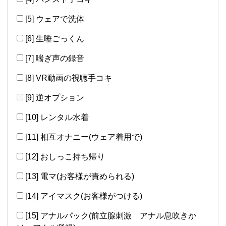
[5] ウェアで洗体
[6] 生唾ごっくん
[7] 喘ぎ声の録音
[8] VR動画の視聴手コキ
[9] 逆オプション
[10] レンタル水着
[11] 相互オナニー(ウェア着用で)
[12] おしっこ持ち帰り
[13] 電マ(お客様が責められる)
[14] アイマスク(お客様がつける)
[15] アナルパック(前立腺刺激 アナル息吹きか