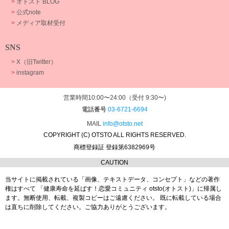
>
オトスト BLOG
>
公式note
>
メディア取材受付
SNS
>
X（旧Twitter）
>
instagram
営業時間10:00〜24:00（受付 9:30〜)
電話番号
03-6721-6694
MAIL
info@otsto.net
COPYRIGHT (C) OTSTO ALL RIGHTS RESERVED.
商標登録証 登録第6382969号
CAUTION
当サイトに掲載されている「画像、テキストデータ、コンセプト」などの著作
権はすべて
「健康寿命を延ばす！恋愛コミュニティ otsto(オトスト)」に帰属し
ます。
無断使用、転載、複製コピーはご遠慮ください。
既に転載している場合
は直ちに削除してください。ご協力ありがとうございます。