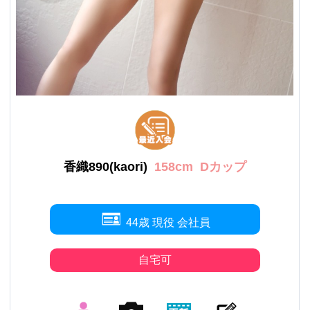
香織890(kaori)
158cm
Dカップ
44歳 現役 会社員
自宅可