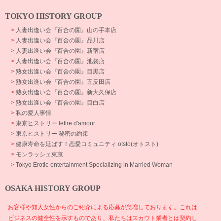
TOKYO HISTORY GROUP
>
人妻出逢い会『百合の園』山の手本店
>
人妻出逢い会『百合の園』品川店
>
人妻出逢い会『百合の園』新宿店
>
人妻出逢い会『百合の園』池袋店
>
熟女出逢い会『百合の園』目黒店
>
熟女出逢い会『百合の園』五反田店
>
熟女出逢い会『百合の園』新大久保店
>
熟女出逢い会『百合の園』目白店
>
私の愛人事情
>
東京ヒストリー lettre d'amour
>
東京ヒストリー 秘密の約束
>
健康寿命を延ばす！恋愛コミュニティ otsto(オトスト)
>
モンラッシェ東京
>
Tokyo Erotic-entertainment Specializing in Married Woman
OSAKA HISTORY GROUP
お客様や知人女性からのご紹介による応募が急増しております。これは
ビジネスの健全性を示すものであり、私たちはスカウト業者とは契約し