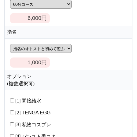
6,000
円
指名
1,000
円
オプション
(複数選択可)
[1] 間接給水
[2] TENGA EGG
[3] 私物コスプレ
[4] パンスト手コキ