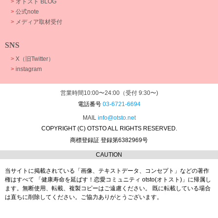
>
オトスト BLOG
>
公式note
>
メディア取材受付
SNS
>
X（旧Twitter）
>
instagram
営業時間10:00〜24:00（受付 9:30〜)
電話番号
03-6721-6694
MAIL
info@otsto.net
COPYRIGHT (C) OTSTO ALL RIGHTS RESERVED.
商標登録証 登録第6382969号
CAUTION
当サイトに掲載されている「画像、テキストデータ、コンセプト」などの著作
権はすべて
「健康寿命を延ばす！恋愛コミュニティ otsto(オトスト)」に帰属し
ます。
無断使用、転載、複製コピーはご遠慮ください。
既に転載している場合
は直ちに削除してください。ご協力ありがとうございます。