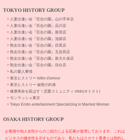
TOKYO HISTORY GROUP
>
人妻出逢い会『百合の園』山の手本店
>
人妻出逢い会『百合の園』品川店
>
人妻出逢い会『百合の園』新宿店
>
人妻出逢い会『百合の園』池袋店
>
熟女出逢い会『百合の園』目黒店
>
熟女出逢い会『百合の園』五反田店
>
熟女出逢い会『百合の園』新大久保店
>
熟女出逢い会『百合の園』目白店
>
私の愛人事情
>
東京ヒストリー lettre d'amour
>
東京ヒストリー 秘密の約束
>
健康寿命を延ばす！恋愛コミュニティ otsto(オトスト)
>
モンラッシェ東京
>
Tokyo Erotic-entertainment Specializing in Married Woman
OSAKA HISTORY GROUP
お客様や知人女性からのご紹介による応募が急増しております。これは
ビジネスの健全性を示すものであり、私たちはスカウト業者とは契約し