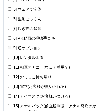
[5] ウェアで洗体
[6] 生唾ごっくん
[7] 喘ぎ声の録音
[8] VR動画の視聴手コキ
[9] 逆オプション
[10] レンタル水着
[11] 相互オナニー(ウェア着用で)
[12] おしっこ持ち帰り
[13] 電マ(お客様が責められる)
[14] アイマスク(お客様がつける)
[15] アナルパック(前立腺刺激 アナル息吹きか