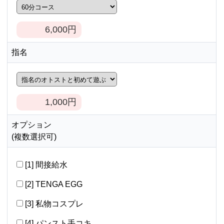
6,000
円
指名
1,000
円
オプション
(複数選択可)
[1] 間接給水
[2] TENGA EGG
[3] 私物コスプレ
[4] パンスト手コキ