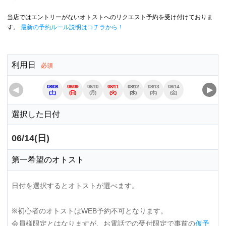
当店ではエントリーがないオトストへのリクエスト予約を受け付けておりま
す。
最新の予約ルール説明はコチラから！
利用日
必須
08/08
08/09
08/10
08/11
08/12
08/13
08/14
08/15
08/16
◀
▶
(土)
(日)
(月)
(火)
(水)
(木)
(金)
(土)
(日)
選択した日付
06/14(日)
第一希望のオトスト
日付を選択するとオトストが選べます。
※初心者のオトストはWEB予約不可となります。
会員様限定とはなりますが、お電話での受付限定で事前の
仮予