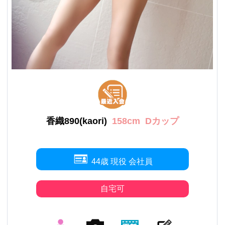
香織890(kaori)
158cm
Dカップ
44歳 現役 会社員
自宅可