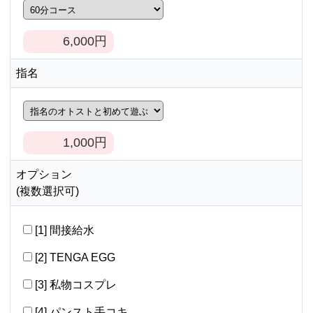
6,000
円
指名
1,000
円
オプション
(複数選択可)
[1] 間接給水
[2] TENGA EGG
[3] 私物コスプレ
[4] パンスト手コキ