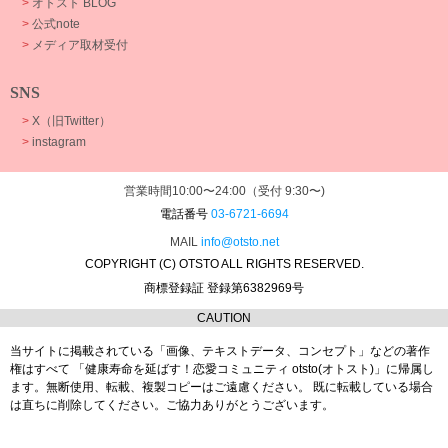
>
オトスト BLOG
>
公式note
>
メディア取材受付
SNS
>
X（旧Twitter）
>
instagram
営業時間10:00〜24:00（受付 9:30〜)
電話番号
03-6721-6694
MAIL
info@otsto.net
COPYRIGHT (C) OTSTO ALL RIGHTS RESERVED.
商標登録証 登録第6382969号
CAUTION
当サイトに掲載されている「画像、テキストデータ、コンセプト」などの著作
権はすべて
「健康寿命を延ばす！恋愛コミュニティ otsto(オトスト)」に帰属し
ます。
無断使用、転載、複製コピーはご遠慮ください。
既に転載している場合
は直ちに削除してください。ご協力ありがとうございます。