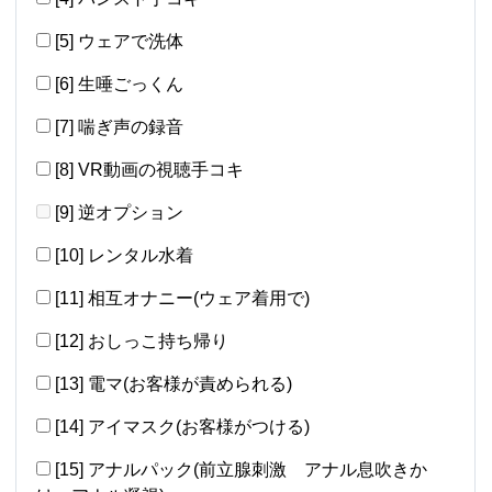
[5] ウェアで洗体
[6] 生唾ごっくん
[7] 喘ぎ声の録音
[8] VR動画の視聴手コキ
[9] 逆オプション
[10] レンタル水着
[11] 相互オナニー(ウェア着用で)
[12] おしっこ持ち帰り
[13] 電マ(お客様が責められる)
[14] アイマスク(お客様がつける)
[15] アナルパック(前立腺刺激 アナル息吹きか