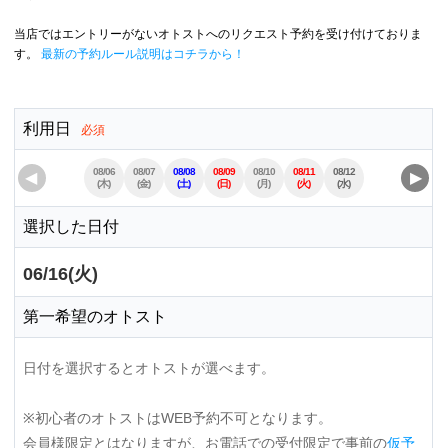
当店ではエントリーがないオトストへのリクエスト予約を受け付けておりま
す。
最新の予約ルール説明はコチラから！
利用日
必須
08/06
08/07
08/08
08/09
08/10
08/11
08/12
08/13
08/14
◀
▶
(木)
(金)
(土)
(日)
(月)
(火)
(水)
(木)
(金)
選択した日付
06/16(火)
第一希望のオトスト
日付を選択するとオトストが選べます。
※初心者のオトストはWEB予約不可となります。
会員様限定とはなりますが、お電話での受付限定で事前の
仮予