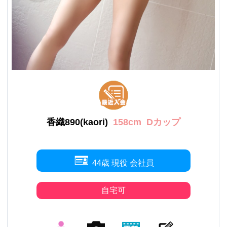
香織890(kaori)
158cm
Dカップ
44歳 現役 会社員
自宅可