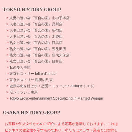
TOKYO HISTORY GROUP
>
人妻出逢い会『百合の園』山の手本店
>
人妻出逢い会『百合の園』品川店
>
人妻出逢い会『百合の園』新宿店
>
人妻出逢い会『百合の園』池袋店
>
熟女出逢い会『百合の園』目黒店
>
熟女出逢い会『百合の園』五反田店
>
熟女出逢い会『百合の園』新大久保店
>
熟女出逢い会『百合の園』目白店
>
私の愛人事情
>
東京ヒストリー lettre d'amour
>
東京ヒストリー 秘密の約束
>
健康寿命を延ばす！恋愛コミュニティ otsto(オトスト)
>
モンラッシェ東京
>
Tokyo Erotic-entertainment Specializing in Married Woman
OSAKA HISTORY GROUP
お客様や知人女性からのご紹介による応募が急増しております。これは
ビジネスの健全性を示すものであり、私たちはスカウト業者とは契約し