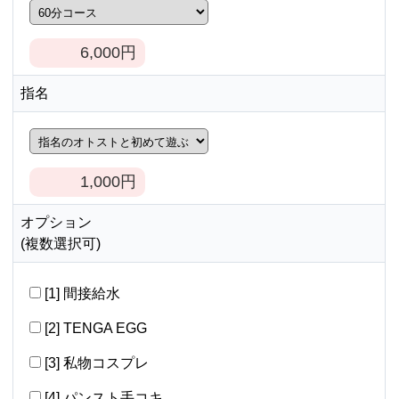
6,000
円
指名
1,000
円
オプション
(複数選択可)
[1] 間接給水
[2] TENGA EGG
[3] 私物コスプレ
[4] パンスト手コキ