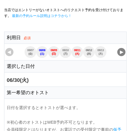
当店ではエントリーがないオトストへのリクエスト予約を受け付けておりま
す。
最新の予約ルール説明はコチラから！
利用日
必須
08/07
08/08
08/09
08/10
08/11
08/12
08/13
08/14
08/15
◀
▶
(金)
(土)
(日)
(月)
(火)
(水)
(木)
(金)
(土)
選択した日付
06/30(火)
第一希望のオトスト
日付を選択するとオトストが選べます。
※初心者のオトストはWEB予約不可となります。
会員様限定とはなりますが、お電話での受付限定で事前の
仮予