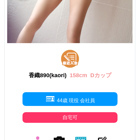
香織890(kaori)
158cm
Dカップ
44歳 現役 会社員
自宅可