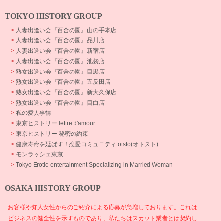
TOKYO HISTORY GROUP
>
人妻出逢い会『百合の園』山の手本店
>
人妻出逢い会『百合の園』品川店
>
人妻出逢い会『百合の園』新宿店
>
人妻出逢い会『百合の園』池袋店
>
熟女出逢い会『百合の園』目黒店
>
熟女出逢い会『百合の園』五反田店
>
熟女出逢い会『百合の園』新大久保店
>
熟女出逢い会『百合の園』目白店
>
私の愛人事情
>
東京ヒストリー lettre d'amour
>
東京ヒストリー 秘密の約束
>
健康寿命を延ばす！恋愛コミュニティ otsto(オトスト)
>
モンラッシェ東京
>
Tokyo Erotic-entertainment Specializing in Married Woman
OSAKA HISTORY GROUP
お客様や知人女性からのご紹介による応募が急増しております。これは
ビジネスの健全性を示すものであり、私たちはスカウト業者とは契約し