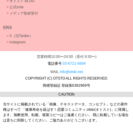
>
オトスト BLOG
>
公式note
>
メディア取材受付
SNS
>
X（旧Twitter）
>
instagram
営業時間10:00〜24:00（受付 9:30〜)
電話番号
03-6721-6694
MAIL
info@otsto.net
COPYRIGHT (C) OTSTO ALL RIGHTS RESERVED.
商標登録証 登録第6382969号
CAUTION
当サイトに掲載されている「画像、テキストデータ、コンセプト」などの著作
権はすべて
「健康寿命を延ばす！恋愛コミュニティ otsto(オトスト)」に帰属し
ます。
無断使用、転載、複製コピーはご遠慮ください。
既に転載している場合
は直ちに削除してください。ご協力ありがとうございます。