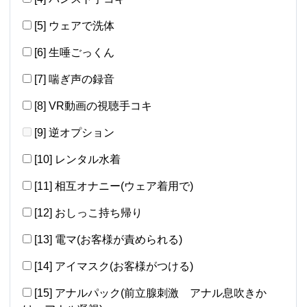
[5] ウェアで洗体
[6] 生唾ごっくん
[7] 喘ぎ声の録音
[8] VR動画の視聴手コキ
[9] 逆オプション
[10] レンタル水着
[11] 相互オナニー(ウェア着用で)
[12] おしっこ持ち帰り
[13] 電マ(お客様が責められる)
[14] アイマスク(お客様がつける)
[15] アナルパック(前立腺刺激 アナル息吹きか