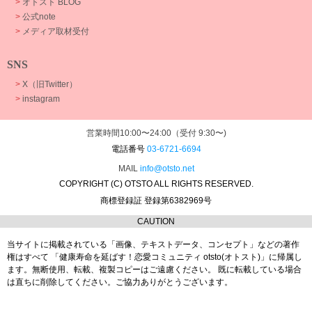
>
オトスト BLOG
>
公式note
>
メディア取材受付
SNS
>
X（旧Twitter）
>
instagram
営業時間10:00〜24:00（受付 9:30〜)
電話番号
03-6721-6694
MAIL
info@otsto.net
COPYRIGHT (C) OTSTO ALL RIGHTS RESERVED.
商標登録証 登録第6382969号
CAUTION
当サイトに掲載されている「画像、テキストデータ、コンセプト」などの著作
権はすべて
「健康寿命を延ばす！恋愛コミュニティ otsto(オトスト)」に帰属し
ます。
無断使用、転載、複製コピーはご遠慮ください。
既に転載している場合
は直ちに削除してください。ご協力ありがとうございます。