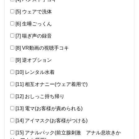
[5] ウェアで洗体
[6] 生唾ごっくん
[7] 喘ぎ声の録音
[8] VR動画の視聴手コキ
[9] 逆オプション
[10] レンタル水着
[11] 相互オナニー(ウェア着用で)
[12] おしっこ持ち帰り
[13] 電マ(お客様が責められる)
[14] アイマスク(お客様がつける)
[15] アナルパック(前立腺刺激 アナル息吹きか