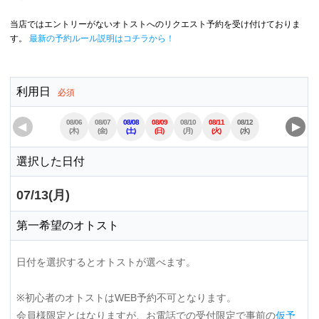
当店ではエントリーがないオトストへのリクエスト予約を受け付けておりま
す。
最新の予約ルール説明はコチラから！
利用日
必須
08/06
08/07
08/08
08/09
08/10
08/11
08/12
08/13
08/14
◀
▶
(木)
(金)
(土)
(日)
(月)
(火)
(水)
(木)
(金)
選択した日付
07/13(月)
第一希望のオトスト
日付を選択するとオトストが選べます。
※初心者のオトストはWEB予約不可となります。
会員様限定とはなりますが、お電話での受付限定で事前の
仮予