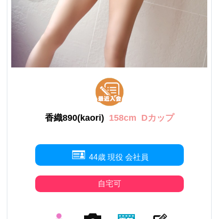
香織890(kaori)
158cm
Dカップ
44歳 現役 会社員
自宅可