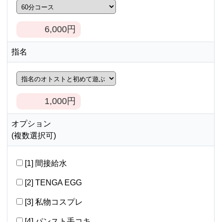
6,000
円
指名
1,000
円
オプション
(複数選択可)
[1] 間接給水
[2] TENGA EGG
[3] 私物コスプレ
[4] パンスト手コキ