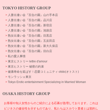
TOKYO HISTORY GROUP
>
人妻出逢い会『百合の園』山の手本店
>
人妻出逢い会『百合の園』品川店
>
人妻出逢い会『百合の園』新宿店
>
人妻出逢い会『百合の園』池袋店
>
熟女出逢い会『百合の園』目黒店
>
熟女出逢い会『百合の園』五反田店
>
熟女出逢い会『百合の園』新大久保店
>
熟女出逢い会『百合の園』目白店
>
私の愛人事情
>
東京ヒストリー lettre d'amour
>
東京ヒストリー 秘密の約束
>
健康寿命を延ばす！恋愛コミュニティ otsto(オトスト)
>
モンラッシェ東京
>
Tokyo Erotic-entertainment Specializing in Married Woman
OSAKA HISTORY GROUP
お客様や知人女性からのご紹介による応募が急増しております。これは
ビジネスの健全性を示すものであり、私たちはスカウト業者とは契約し