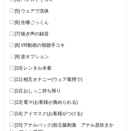
[5] ウェアで洗体
[6] 生唾ごっくん
[7] 喘ぎ声の録音
[8] VR動画の視聴手コキ
[9] 逆オプション
[10] レンタル水着
[11] 相互オナニー(ウェア着用で)
[12] おしっこ持ち帰り
[13] 電マ(お客様が責められる)
[14] アイマスク(お客様がつける)
[15] アナルパック(前立腺刺激 アナル息吹きか