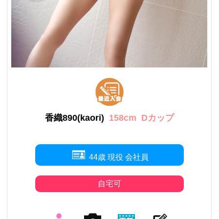
香織890(kaori)
158cm
Dカップ
44歳 現役 会社員
自宅可