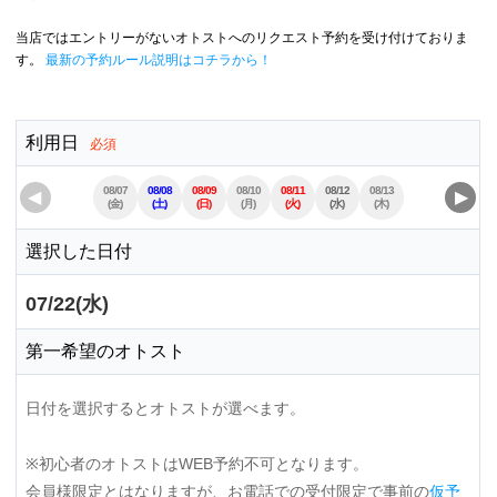
当店ではエントリーがないオトストへのリクエスト予約を受け付けておりま
す。
最新の予約ルール説明はコチラから！
利用日
必須
08/07
08/08
08/09
08/10
08/11
08/12
08/13
08/14
08/15
◀
▶
(金)
(土)
(日)
(月)
(火)
(水)
(木)
(金)
(土)
選択した日付
07/22(水)
第一希望のオトスト
日付を選択するとオトストが選べます。
※初心者のオトストはWEB予約不可となります。
会員様限定とはなりますが、お電話での受付限定で事前の
仮予