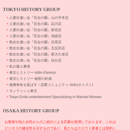
TOKYO HISTORY GROUP
>
人妻出逢い会『百合の園』山の手本店
>
人妻出逢い会『百合の園』品川店
>
人妻出逢い会『百合の園』新宿店
>
人妻出逢い会『百合の園』池袋店
>
熟女出逢い会『百合の園』目黒店
>
熟女出逢い会『百合の園』五反田店
>
熟女出逢い会『百合の園』新大久保店
>
熟女出逢い会『百合の園』目白店
>
私の愛人事情
>
東京ヒストリー lettre d'amour
>
東京ヒストリー 秘密の約束
>
健康寿命を延ばす！恋愛コミュニティ otsto(オトスト)
>
モンラッシェ東京
>
Tokyo Erotic-entertainment Specializing in Married Woman
OSAKA HISTORY GROUP
お客様や知人女性からのご紹介による応募が急増しております。これは
ビジネスの健全性を示すものであり、私たちはスカウト業者とは契約し