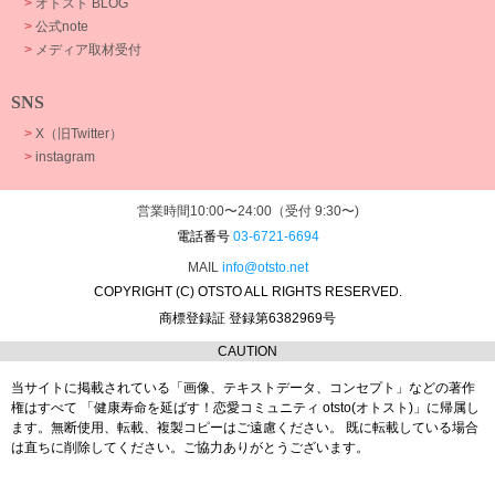
>
オトスト BLOG
>
公式note
>
メディア取材受付
SNS
>
X（旧Twitter）
>
instagram
営業時間10:00〜24:00（受付 9:30〜)
電話番号
03-6721-6694
MAIL
info@otsto.net
COPYRIGHT (C) OTSTO ALL RIGHTS RESERVED.
商標登録証 登録第6382969号
CAUTION
当サイトに掲載されている「画像、テキストデータ、コンセプト」などの著作
権はすべて
「健康寿命を延ばす！恋愛コミュニティ otsto(オトスト)」に帰属し
ます。
無断使用、転載、複製コピーはご遠慮ください。
既に転載している場合
は直ちに削除してください。ご協力ありがとうございます。