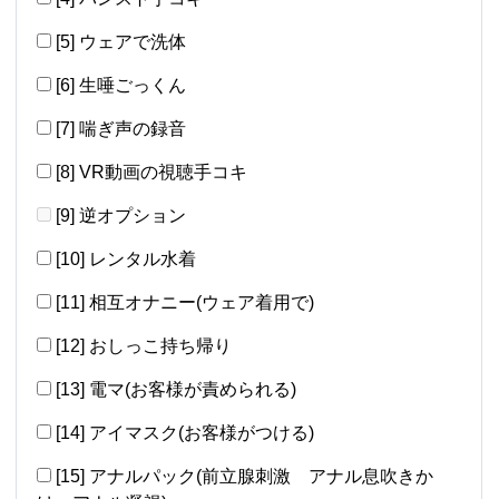
[5] ウェアで洗体
[6] 生唾ごっくん
[7] 喘ぎ声の録音
[8] VR動画の視聴手コキ
[9] 逆オプション
[10] レンタル水着
[11] 相互オナニー(ウェア着用で)
[12] おしっこ持ち帰り
[13] 電マ(お客様が責められる)
[14] アイマスク(お客様がつける)
[15] アナルパック(前立腺刺激 アナル息吹きか