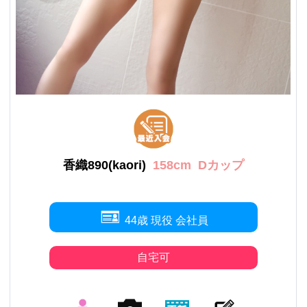
香織890(kaori)
158cm
Dカップ
44歳 現役 会社員
自宅可