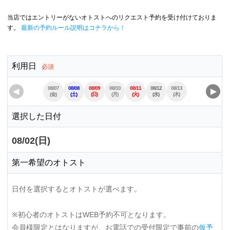
当店ではエントリーがないオトストへのリクエスト予約を受け付けておりま
す。
最新の予約ルール説明はコチラから！
利用日
必須
08/07
08/08
08/09
08/10
08/11
08/12
08/13
08/14
08/15
◀
▶
(金)
(土)
(日)
(月)
(火)
(水)
(木)
(金)
(土)
選択した日付
08/02(日)
第一希望のオトスト
日付を選択するとオトストが選べます。
※初心者のオトストはWEB予約不可となります。
会員様限定とはなりますが、お電話での受付限定で事前の
仮予