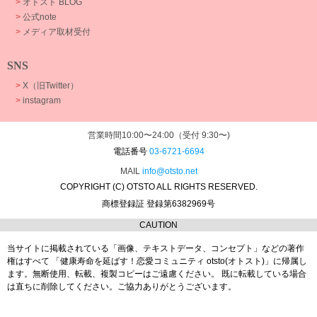
>
オトスト BLOG
>
公式note
>
メディア取材受付
SNS
>
X（旧Twitter）
>
instagram
営業時間10:00〜24:00（受付 9:30〜)
電話番号
03-6721-6694
MAIL
info@otsto.net
COPYRIGHT (C) OTSTO ALL RIGHTS RESERVED.
商標登録証 登録第6382969号
CAUTION
当サイトに掲載されている「画像、テキストデータ、コンセプト」などの著作
権はすべて
「健康寿命を延ばす！恋愛コミュニティ otsto(オトスト)」に帰属し
ます。
無断使用、転載、複製コピーはご遠慮ください。
既に転載している場合
は直ちに削除してください。ご協力ありがとうございます。