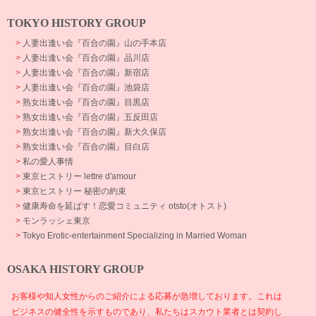
TOKYO HISTORY GROUP
>
人妻出逢い会『百合の園』山の手本店
>
人妻出逢い会『百合の園』品川店
>
人妻出逢い会『百合の園』新宿店
>
人妻出逢い会『百合の園』池袋店
>
熟女出逢い会『百合の園』目黒店
>
熟女出逢い会『百合の園』五反田店
>
熟女出逢い会『百合の園』新大久保店
>
熟女出逢い会『百合の園』目白店
>
私の愛人事情
>
東京ヒストリー lettre d'amour
>
東京ヒストリー 秘密の約束
>
健康寿命を延ばす！恋愛コミュニティ otsto(オトスト)
>
モンラッシェ東京
>
Tokyo Erotic-entertainment Specializing in Married Woman
OSAKA HISTORY GROUP
お客様や知人女性からのご紹介による応募が急増しております。これは
ビジネスの健全性を示すものであり、私たちはスカウト業者とは契約し