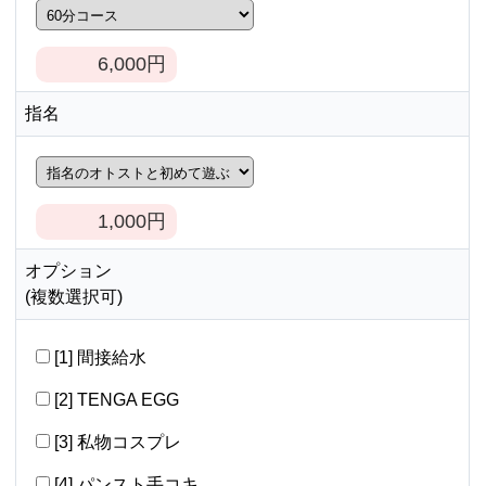
6,000
円
指名
1,000
円
オプション
(複数選択可)
[1] 間接給水
[2] TENGA EGG
[3] 私物コスプレ
[4] パンスト手コキ