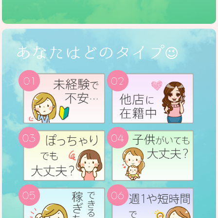
登録制･自由エントリー制なので、都合が良い時や空き時
パパ活と違ってLINEや電話番号など、あなたのプライベ
間で効率良く稼げちゃいます。
ートな情報を教える必要がないんです♪
他のフーゾク店のようなハードなサービスや病気の心配
身体の関係を有りにすることで稼げるお小遣いは大きく
😉
もなく、ギャラ飲みやマッチング系のアプリよりも稼げ
なりますが…その分、あなたの身体に負担がかかっちゃ
ちゃう新しいフーゾク店、それがotsto(オトスト)です！
います。
※他のオトストに迷惑がかかってしまうので、自分だけ
そんな日常に慣れてしまうと、本当に大切な人を傷つけ
バレなければいいや…と、特定のお客様に過剰サービス
てしまう時だってあるかも…
するのはダメですよ♪システムの範囲内で満足していただ
いて、一緒に常連様を増やしていきましょう♪
そしてパパ活やフーゾクで心まで疲れちゃうこと、あり
ませんか？
それでも、家賃払わなきゃ！新しいお洋服に新作のコス
メも欲しい！英会話教室に通ってみたい！今月は友達の
お誕生日会だった！などなどお金はいくらあっても足り
ないのが現実ですよね。