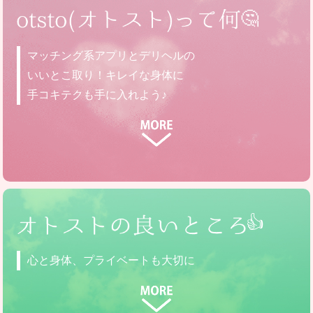
🤔
マッチング系アプリとデリヘルの
いいとこ取り！キレイな身体に
手コキテクも手に入れよう♪
ストレッチ&ハンドサービスをする派遣型フーゾク店で
す。他のフーゾク店とは違い、ソフトなサービス(フェ
ラ、素股、指入れなどの粘膜接触なし)なので、病気の心
配がないのが特徴です♪
👍
当店に在籍している女性をotsto(オトスト)と呼び、スト
レッチ系･トレーニングジム系でのお仕事経験があった
心と身体、プライベートも大切に
り、学生の頃に部活やサークル等でのスポーツ経験があ
ったり、身体を動かすのが大好き！って方ならどなたで
も在籍できます!(^^)!