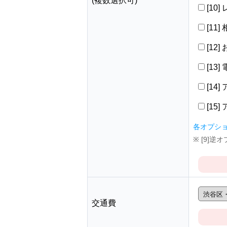
(複数選択可)
[10
[11
[12
[13
[14
[15
各オプシ
※ [9]
交通費