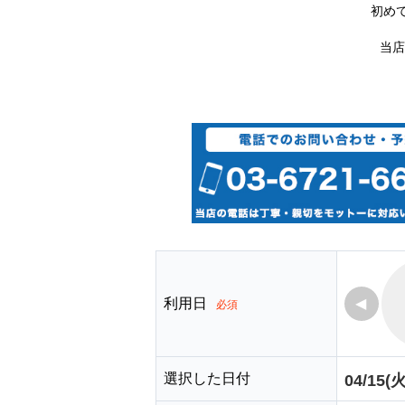
初め
当店
利用日
◀
必須
選択した日付
04/15(火