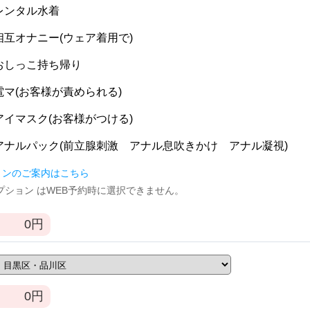
] レンタル水着
] 相互オナニー(ウェア着用で)
] おしっこ持ち帰り
] 電マ(お客様が責められる)
] アイマスク(お客様がつける)
] アナルパック(前立腺刺激 アナル息吹きかけ アナル凝視)
ョンのご案内はこちら
逆オプション はWEB予約時に選択できません。
0
円
0
円