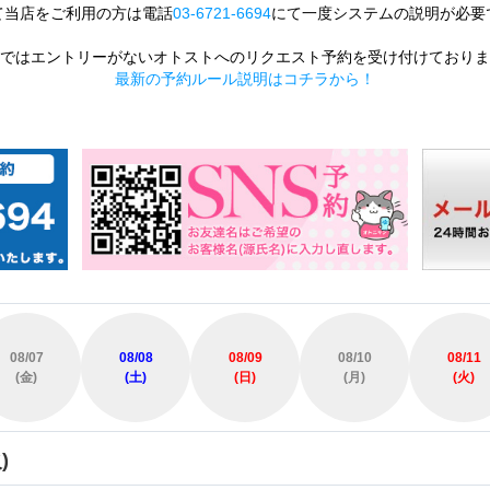
て当店をご利用の方は電話
03-6721-6694
にて一度システムの説明が必要
ではエントリーがないオトストへのリクエスト予約を受け付けておりま
最新の予約ルール説明はコチラから！
08/07
08/08
08/09
08/10
08/11
(金)
(土)
(日)
(月)
(火)
)