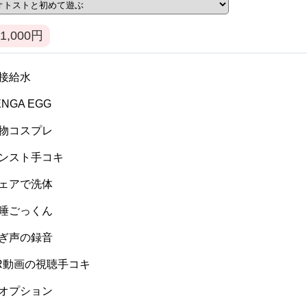
1,000
円
 間接給水
TENGA EGG
 私物コスプレ
 パンスト手コキ
 ウェアで洗体
 生唾ごっくん
 喘ぎ声の録音
 VR動画の視聴手コキ
 逆オプション