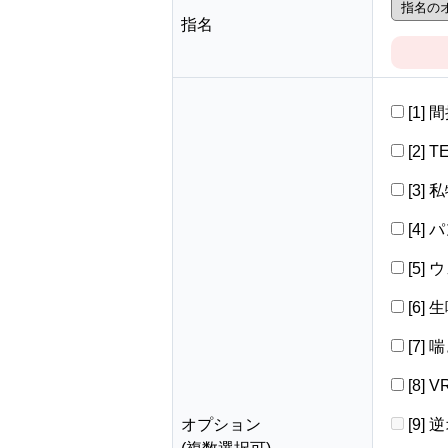
指名
[1]
[2] 
[3]
[4]
[5]
[6]
[7]
[8]
オプション
[9]