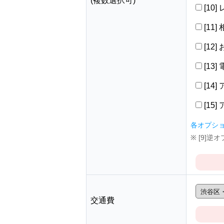
(複数選択可)
[10
[11
[12
[13
[14
[15
各オプシ
※ [9]
交通費