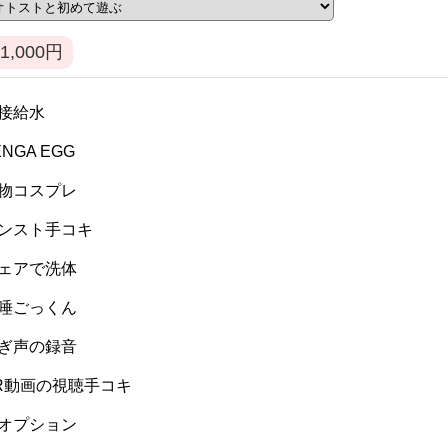
1,000
円
 間接給水
TENGA EGG
 私物コスプレ
 パンスト手コキ
 ウェアで洗体
 生唾ごっくん
 喘ぎ声の録音
 VR動画の視聴手コキ
 逆オプション