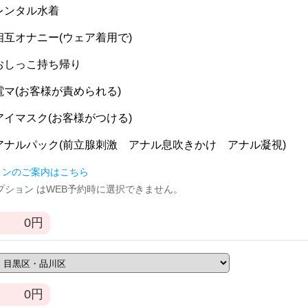
] レンタル水着
] 相互オナニー(ウェア着用で)
] おしっこ持ち帰り
] 電マ(お客様が責められる)
] アイマスク(お客様がつける)
] アナルパック(前立腺刺激 アナル息吹きかけ アナル凝視)
ョンのご案内はこちら
逆オプション はWEB予約時に選択できません。
0
円
0
円