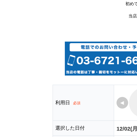
初め
当店
利用日
◀
必須
選択した日付
12/02(月