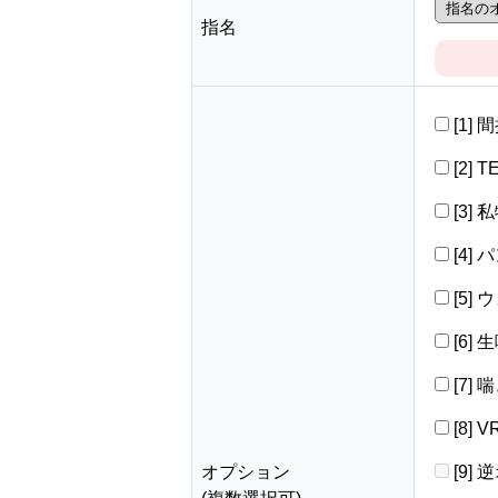
指名
[1]
[2] 
[3]
[4]
[5]
[6]
[7]
[8]
オプション
[9]