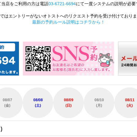
て当店をご利用の方は電話
03-6721-6694
にて一度システムの説明が必要
ではエントリーがないオトストへのリクエスト予約を受け付けておりま
最新の予約ルール説明はコチラから！
08/07
08/08
08/09
08/10
08/11
(金)
(土)
(日)
(月)
(火)
)